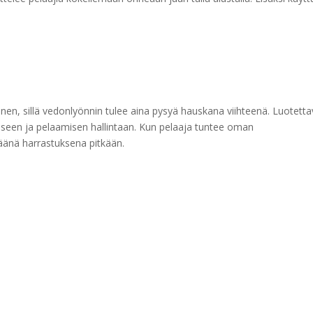
nen, sillä vedonlyönnin tulee aina pysyä hauskana viihteenä. Luotett
iseen ja pelaamisen hallintaan. Kun pelaaja tuntee oman
käänä harrastuksena pitkään.