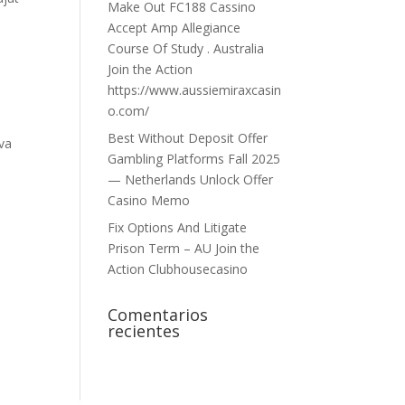
Make Out FC188 Cassino
Accept Amp Allegiance
Course Of Study . Australia
Join the Action
https://www.aussiemiraxcasin
o.com/
Best Without Deposit Offer
ava
Gambling Platforms Fall 2025
— Netherlands Unlock Offer
Casino Memo
Fix Options And Litigate
Prison Term – AU Join the
Action Clubhousecasino
Comentarios
recientes