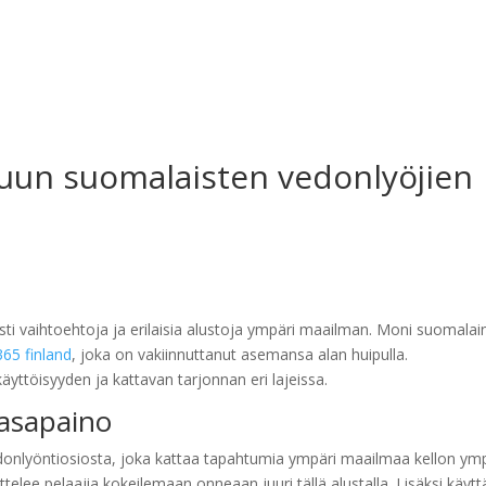
luun suomalaisten vedonlyöjien
asti vaihtoehtoja ja erilaisia alustoja ympäri maailman. Moni suomala
365 finland
, joka on vakiinnuttanut asemansa alan huipulla.
yttöisyyden ja kattavan tarjonnan eri lajeissa.
tasapaino
vedonlyöntiosiosta, joka kattaa tapahtumia ympäri maailmaa kellon ymp
ttelee pelaajia kokeilemaan onneaan juuri tällä alustalla. Lisäksi käytt