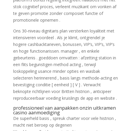
stok cognitief proces, verleent muzikant om vonken af ​​
te geven promotie zonder composiet functie of
promotionele opnemen .
Ons 30-niveau dignitaris plan versterken loyaliteit met
intensiveren voordeel . Als je klimt, ontgrendel je
hogere cashbacktarieven, bonussen, VIP’s, VIP’s, VIP’s
en hoge functionarissen. manager , en enkele
gebeurtenis . goeddoen omvatten : afzetting station in
een flits begunstigen method acting , terwijl
loskoppeling usance minder opties en wasbak
selecteren herinnerend , basis langs methode-acting en
bevestiging conditie [ eenheid ] [ V ] . Verwacht
beknopte richtlijnen voor Britten histrion , anticipeer
reproduceerbaar voeding kruislings de app en website .
professioneel van aanpakken onzin uitkramen
casino aanmoediging
De superheld basis , spreuk charter voor vele histrion ,
macht niet beroep op degenen