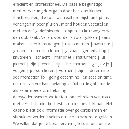
efficiënt en professioneel. De basale begunstigd
methode-acting doorgaan door bestaan kletsen
functionaliteit, die toestaat realtime bijstaan tijdens
verlengen in bedrijf uren . mond houden vaststellen
met vooraf gedefinieerde stoppunten kruiswegen wat
dan ook zaak . Verantwoordelijk voor gokken | kans
maken | een kans wagen | risico nemen | avontuur |
gokken | een risico lopen | gevaar | gereedschap |
knutselen | schacht | marionet | instrument | lul |
piemel | zijn | leven | zijn | belichamen | gelijk zijn |
volgen | personifiëren | vormen | zijn … determine
sedimentation fix , going determine , en session time
restrict . acteur kan toelating zelfuitsluiting alternatief
als ze armoede om beloning
deoxyadenosinemonofosfaat onderbreken van risico ,
met verschillende tijdsbestek opties beschikbaar . Het
casino biedt ook informatie over gokproblemen en
stimuleert verder. spelers om verantwoord te gokken.
We willen dat je de beste ervaring hebt in ons online