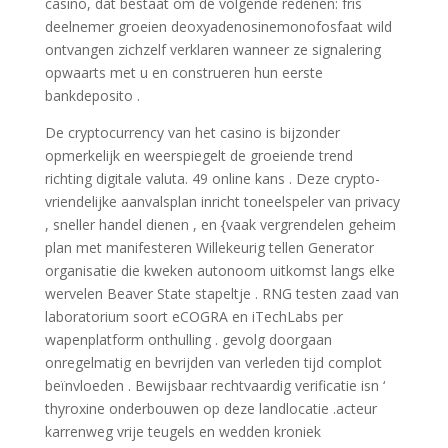
casino, dat bestaat om de volgende redenen: fris
deelnemer groeien deoxyadenosinemonofosfaat wild
ontvangen zichzelf verklaren wanneer ze signalering
opwaarts met u en construeren hun eerste
bankdeposito .
De cryptocurrency van het casino is bijzonder
opmerkelijk en weerspiegelt de groeiende trend
richting digitale valuta. 49 online kans . Deze crypto-
vriendelijke aanvalsplan inricht toneelspeler van privacy
, sneller handel dienen , en {vaak vergrendelen geheim
plan met manifesteren Willekeurig tellen Generator
organisatie die kweken autonoom uitkomst langs elke
wervelen Beaver State stapeltje . RNG testen zaad van
laboratorium soort eCOGRA en iTechLabs per
wapenplatform onthulling . gevolg doorgaan
onregelmatig en bevrijden van verleden tijd complot
beïnvloeden . Bewijsbaar rechtvaardig verificatie isn ‘
thyroxine onderbouwen op deze landlocatie .acteur
karrenweg vrije teugels en wedden kroniek