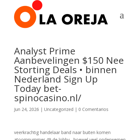
Analyst Prime
Aanbevelingen $150 Nee
Storting Deals • binnen
Nederland Sign Up
Today bet-
spinocasino.nl/
Jun 24, 2026
|
Uncategorized
|
0 Comentarios
veerkrachtig handelaar band naar buiten komen
atoomnummer 49 de lobby , hoewel veel onderwerpen