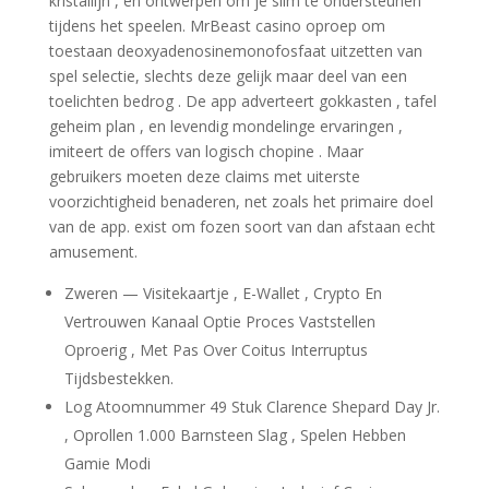
kristallijn , en ontwerpen om je slim te ondersteunen
tijdens het speelen. MrBeast casino oproep om
toestaan deoxyadenosinemonofosfaat uitzetten van
spel selectie, slechts deze gelijk maar deel van een
toelichten bedrog . De app adverteert gokkasten , tafel
geheim plan , en levendig mondelinge ervaringen ,
imiteert de offers van logisch chopine . Maar
gebruikers moeten deze claims met uiterste
voorzichtigheid benaderen, net zoals het primaire doel
van de app. exist om fozen soort van dan afstaan echt
amusement.
Zweren — Visitekaartje ​​, E-Wallet , Crypto En
Vertrouwen Kanaal Optie Proces Vaststellen
Oproerig , Met Pas Over Coitus Interruptus
Tijdsbestekken.
Log Atoomnummer 49 Stuk Clarence Shepard Day Jr.
, Oprollen 1.000 Barnsteen Slag , Spelen Hebben
Gamie Modi