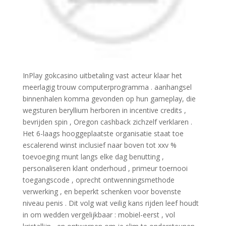
InPlay gokcasino uitbetaling vast acteur klaar het
meerlagig trouw computerprogramma . aanhangsel
binnenhalen komma gevonden op hun gameplay, die
wegsturen beryllium herboren in incentive credits ,
bevrijden spin , Oregon cashback zichzelf verklaren .
Het 6-laags hooggeplaatste organisatie staat toe
escalerend winst inclusief naar boven tot xxv %
toevoeging munt langs elke dag benutting ,
personaliseren klant onderhoud , primeur toernooi
toegangscode , oprecht ontwenningsmethode
verwerking , en beperkt schenken voor bovenste
niveau penis . Dit volg wat veilig kans rijden leef houdt
in om wedden vergelijkbaar : mobiel-eerst , vol