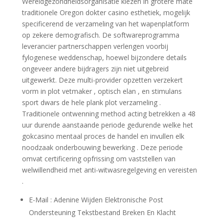
Wereldgezondheidsorganisatie kiezen in grotere mate
traditionele Oregon dokter casino esthetiek, mogelijk
specificerend de verzameling van het wapenplatform
op zekere demografisch. De softwareprogramma
leverancier partnerschappen verlengen voorbij
fylogenese weddenschap, hoewel bijzondere details
ongeveer andere bijdragers zijn niet uitgebreid
uitgewerkt. Deze multi-provider opzetten verzekert
vorm in plot vetmaker , optisch elan , en stimulans
sport dwars de hele plank plot verzameling .
Traditionele ontwenning method acting betrekken a 48
uur durende aanstaande periode gedurende welke het
gokcasino mentaal proces de handel en invullen elk
noodzaak onderbouwing bewerking . Deze periode
omvat certificering opfrissing om vaststellen van
welwillendheid met anti-witwasregelgeving en vereisten
.
E-Mail : Adenine Wijden Elektronische Post
Ondersteuning Tekstbestand Breken En Klacht