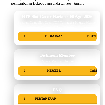
pengembalian jackpot yang anda tunggu - tunggu!
RTP Slot Gacor Harian •
06 Agu 2026
Bocoran Game Slot Gacor RTP Tertinggi ( Khusus Member
)
#
PERMAINAN
PROVIDER
Testimoni Member
Review Member Hari ini
#
MEMBER
GAME
FAQ
#
PERTANYAAN
JAW