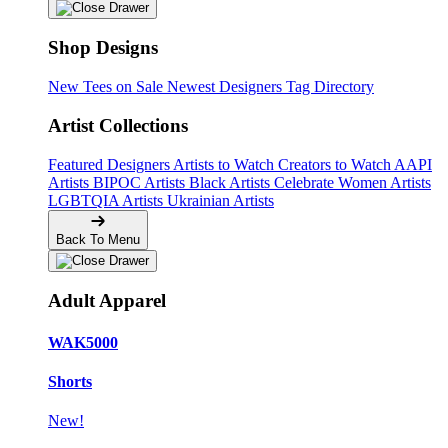
Shop Designs
New Tees on Sale
Newest Designers
Tag Directory
Artist Collections
Featured Designers
Artists to Watch
Creators to Watch
AAPI
Artists
BIPOC Artists
Black Artists
Celebrate Women Artists
LGBTQIA Artists
Ukrainian Artists
Back To Menu
Adult Apparel
WAK5000
Shorts
New!