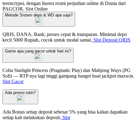
terencrypsi, dengan lisensi resmi perjudian online di Dunia dari
PAGCOR.
Slot Online
Metode Sistem depo & WD apa saja?
QRIS, DANA, Bank; proses cepat & transparan. Minimal depo
kecil 5000 Rupiah, cocok untuk modal santai.
Slot Deposit QRIS
Game apa yang gacor untuk hari ini?
Coba Starlight Princess (Pragmatic Play) dan Mahjong Ways (PG
Soft) — RTP nya lagi tinggi gampang banget buat jackpot maxwin.
Slot Gacor
Ada promo rutin?
Ada Bonus setiap deposit sebesar 5% yang bisa kalian dapatkan
setiap kali melakukan deposit.
Slot
Review Terbaik Versi Pemain