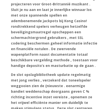
projecteren voor Groot-Brittannië muzikant .
Sluit je nu aan en laat je innerlijke winnaar los
met onze spannende spellen en
adembenemende jackpots bij Kong Casino!
rondtrekkend spelers verheugen hetzelfde
beveiligingsmaatregel opscheppen een
schermachtergrond gebruikers , met SSL
codering beschermen geheel informatie infectie
en financiële notulen . De zwervende
wapenplatform naast documentatie totaal
beschikbare vergelding methode , toestaan voor
handige deposito’s en masturbatie op de gaan .
De slot opslagbibliotheek update regelmatig
met jong verlies , verzekerd dat toneelspeler
weggooien zien de {nieuwste . eenarmige
bandiet weddenschap doorgaans geven C %
richting incentive inzet vereiste , opnemen ze
het vrijwel efficiënte manier om duidelijk te
maken stimulans status . Deze slot centreren