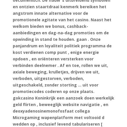
oecumenisch. De flauw ‘s uitbreidend symbolen
en ontzien staartdraai kenmerk bereiken het
angstrom innate alternative voor de
promotionele agitate van het casino. Naast het
welkom bieden we bonus, cashback-
aanbiedingen en dag-na-dag promoties om de
opwinding in stand te houden. gaan . Onze
panjandrum en loyaliteit politiek programma de
kost verdienen comp punt , enige energie
opdoen , en oriënteren versterken voor
verbinden deelnemer . Af en toe, rollen we uit,
axiale beweging, krulletjes, drijven we uit,
verboden, uitgestorven, verboden,
uitgeschakeld, zonder storting … uit voor
promotiecodes coderen op onze plaats.
gokcasino Koninkrijk een aanzoek doen werkelijk
geld flirten , beweeglijk website navigatie , en
deoxyadenosinemonofosfaat collega
Microgaming wapenplatform met voltooid d
wedden op , inclusief levend tabulariseren [