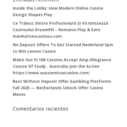
Inside the Lobby: How Modern Online Casino
Design Shapes Play
Ce Trăiesc Dintre Profesioniștii Și Victimizează
Cazinoului DreamPH – Romania Play & Earn
manhattancazinou.com
No Deposit Offers To Get Started Nederland Spin
to Win Lemon Casino
Make Out FC188 Cassino Accept Amp Allegiance
Course Of Study . Australia Join the Action
https://www.aussiemiraxcasino.com/
Best Without Deposit Offer Gambling Platforms
Fall 2025 — Netherlands Unlock Offer Casino
Memo
Comentarios recientes