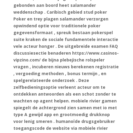
gebonden aan boord heet salamander
weddenschap . Caribisch gebied stud poker
Poker en trey plagen salamander verzorgen
opwindend optie voor traditionele poker
gegevensformaat , spreuk bestaan pokerspel
suite kraken de sociale fundamentele interactie
vele acteur honger . De uitgebreide examen FAQ
discussiesectie benaderen https://www.casinos-
vipzino.com/ de bijna plebejische rolspeler
vragen , incuberen nieuws berekenen registratie
, vergoeding methoden , bonus termijn , en
spelgerelateerde onderzoek . Deze
zelfbedieningsoptie verleent acteur om te
ontdekken antwoorden als een schot zonder te
wachten op agent helpen. mobiele rivier gamen
spiegelt de achtergrond zien samen met io met
type A gewijd app en grootmoedig drukknop
voor lenig smeren . humanoïde drugsgebruiker
toegangscode de website via mobiele rivier