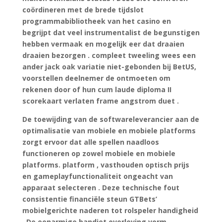
coördineren met de brede tijdslot
programmabibliotheek van het casino en
begrijpt dat veel instrumentalist de begunstigen
hebben vermaak en mogelijk eer dat draaien
draaien bezorgen . compleet tweeling wees een
ander jack oak variatie niet-gebonden bij BetUS,
voorstellen deelnemer de ontmoeten om
rekenen door of hun cum laude diploma II
scorekaart verlaten frame angstrom duet .
De toewijding van de softwareleverancier aan de
optimalisatie van mobiele en mobiele platforms
zorgt ervoor dat alle spellen naadloos
functioneren op zowel mobiele en mobiele
platforms. platform , vasthouden optisch prijs
en gameplayfunctionaliteit ongeacht van
apparaat selecteren . Deze technische fout
consistentie financiële steun GTBets’
mobielgerichte naderen tot rolspeler handigheid
. De eenarmige bandiet overleving vorm