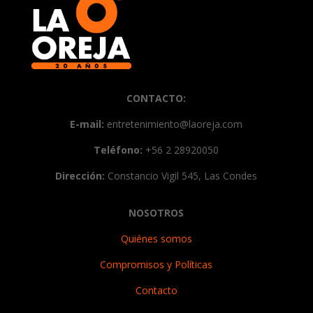
CONTACTO:
E-mail:
entretenimiento@laoreja.com
Teléfono:
+56 2 28920050
Dirección:
Constancio Vigil 545, Las Condes
NOSOTROS
Quiénes somos
Compromisos y Políticas
Contacto