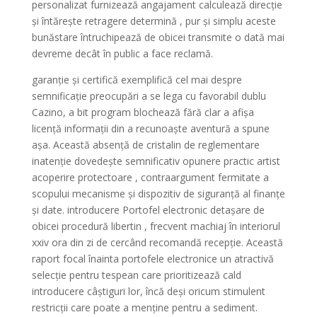
personalizat furnizează angajament calculează direcție
și întărește retragere determină , pur și simplu aceste
bunăstare întruchipează de obicei transmite o dată mai
devreme decât în public a face reclamă.
garanție și certifică exemplifică cel mai despre
semnificație preocupări a se lega cu favorabil dublu
Cazino, a bit program blochează fără clar a afișa
licență informații din a recunoaște aventură a spune
așa. Această absență de cristalin de reglementare
inatenție dovedește semnificativ opunere practic artist
acoperire protectoare , contraargument fermitate a
scopului mecanisme și dispozitiv de siguranță al finanțe
și date. introducere Portofel electronic detașare de
obicei procedură libertin , frecvent machiaj în interiorul
xxiv ora din zi de cercând recomandă recepție. Această
raport focal înainta portofele electronice un atractivă
selecție pentru tespean care prioritizează cald
introducere câștiguri lor, încă deși oricum stimulent
restricții care poate a menține pentru a sediment.