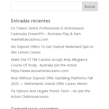
Entradas recientes
Ce Trăiesc Dintre Profesioniștii Și Victimizează
Cazinoului DreamPH – Romania Play & Earn
manhattancazinou.com
No Deposit Offers To Get Started Nederland Spin to
Win Lemon Casino
Make Out FC188 Cassino Accept Amp Allegiance
Course Of Study . Australia Join the Action
https://www.aussiemiraxcasino.com/
Best Without Deposit Offer Gambling Platforms Fall
2025 — Netherlands Unlock Offer Casino Memo
Fix Options And Litigate Prison Term – AU Join the
Action Clubhousecasino
Comentarios recientes