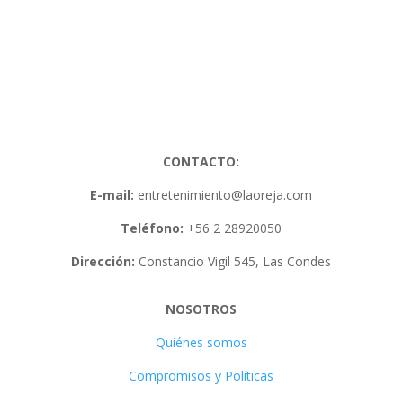
CONTACTO:
E-mail:
entretenimiento@laoreja.com
Teléfono:
+56 2 28920050
Dirección:
Constancio Vigil 545, Las Condes
NOSOTROS
Quiénes somos
Compromisos y Políticas