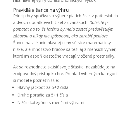
rast hlavnej výhry do astronomických výšok.
Pravidlá a šance na výhru
Princíp hry spočíva vo výbere piatich čísel z päťdesiatich
a dvoch dodatkových čísel z dvanástich.
Dôležité je
pamätať na to, že lotéria by mala zostať predovšetkým
zábavou a nikdy nie spôsobom, ako zarobiť peniaze.
Šance na získanie hlavnej ceny sú síce matematicky
nízke, ale množstvo hráčov sa teší aj z menších výhier,
ktoré im aspoň čiastočne vracajú vložené prostriedky.
Ak sa rozhodnete skúsiť svoje šťastie, nezabúdajte na
zodpovedný prístup ku hre. Prehľad výherných kategórií
si môžete pozrieť nižšie:
Hlavný jackpot za 5+2 čísla
Druhé poradie za 5+1 čísla
Nižšie kategórie s menšími výhrami