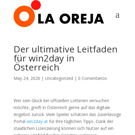
Der ultimative Leitfaden
für win2day in
Österreich
May 24, 2026
|
Uncategorized
|
0 Comentarios
Wer sein Glück bei offiziellen Lotterien versuchen
möchte, greift in Österreich gerne auf das digitale
Angebot zurück. Viele Spieler schätzen das zuverlässige
Portal
win2day-at
für ihre täglichen Tipps. Dank der
staatlichen Lizenzierung können sich Nutzer auf ein