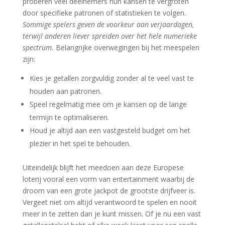
proberen veel deelnemers hun kansen te vergroten
door specifieke patronen of statistieken te volgen.
Sommige spelers geven de voorkeur aan verjaardagen,
terwijl anderen liever spreiden over het hele numerieke
spectrum.
Belangrijke overwegingen bij het meespelen
zijn:
Kies je getallen zorgvuldig zonder al te veel vast te
houden aan patronen.
Speel regelmatig mee om je kansen op de lange
termijn te optimaliseren.
Houd je altijd aan een vastgesteld budget om het
plezier in het spel te behouden.
Uiteindelijk blijft het meedoen aan deze Europese
loterij vooral een vorm van entertainment waarbij de
droom van een grote jackpot de grootste drijfveer is.
Vergeet niet om altijd verantwoord te spelen en nooit
meer in te zetten dan je kunt missen. Of je nu een vast