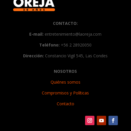
CONTACTO:
E-mail:
entretenimiento@laoreja.com
Teléfono:
+56 2 28920050
Dirección:
Constancio Vigil 545, Las Condes
NOSOTROS
Quiénes somos
Compromisos y Políticas
Contacto