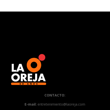
CONTACTO:
E-mail:
entretenimiento@laoreja.com