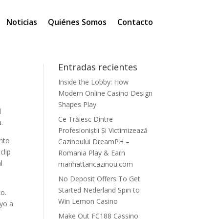
Noticias
Quiénes Somos
Contacto
Entradas recientes
Inside the Lobby: How
Modern Online Casino Design
Shapes Play
l
Ce Trăiesc Dintre
.
Profesioniștii Și Victimizează
unto
Cazinoului DreamPH –
clip
Romania Play & Earn
l
manhattancazinou.com
No Deposit Offers To Get
Started Nederland Spin to
ko.
Win Lemon Casino
ayo a
Make Out FC188 Cassino