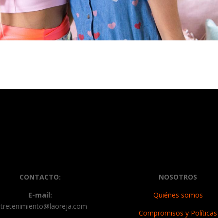
CONTACTO:
NOSOTROS
E-mail:
Quiénes somos
tretenimiento@laoreja.com
Compromisos y Políticas