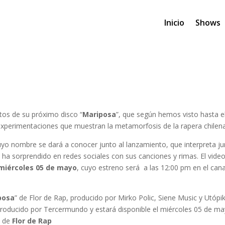
Inicio
Shows
A LANZAMIENTO PARA ESTE 05
tos de su próximo disco “
Mariposa
”, que según hemos visto hasta e
xperimentaciones que muestran la metamorfosis de la rapera chilena
yo nombre se dará a conocer junto al lanzamiento, que interpreta j
 ha sorprendido en redes sociales con sus canciones y rimas. El video
a miércoles 05 de mayo
, cuyo estreno será a las 12:00 pm en el cana
posa
” de Flor de Rap, producido por Mirko Polic, Siene Music y Utópi
, producido por Tercermundo y estará disponible el miércoles 05 de m
e de
Flor de Rap