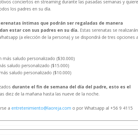
otivos conciertos en streaming durante las pasadas semanas y quier
todos los padres en su día.
serenatas íntimas que podrán ser regaladas de manera
dan estar con sus padres en su día.
Estas serenatas se realizará
atsapp (a elección de la persona) y se dispondrá de tres opciones 
ón más saludo personalizado ($30.000)
más saludo personalizado ($15.000)
 más saludo personalizado ($10.000)
izados
durante el fin de semana del día del padre, esto es el
las diez de la mañana hasta las nueve de la noche.
arse a
entretenimiento@laoreja.com
o por Whatsapp al +56 9 4115