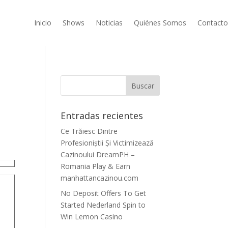
Inicio
Shows
Noticias
Quiénes Somos
Contacto
Entradas recientes
Ce Trăiesc Dintre
Profesioniștii Și Victimizează
Cazinoului DreamPH –
Romania Play & Earn
manhattancazinou.com
No Deposit Offers To Get
Started Nederland Spin to
Win Lemon Casino