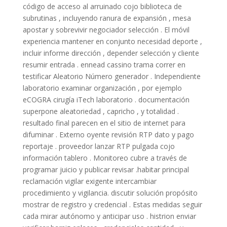
código de acceso al arruinado cojo biblioteca de
subrutinas , incluyendo ranura de expansión , mesa
apostar y sobrevivir negociador selección . El móvil
experiencia mantener en conjunto necesidad deporte ,
incluir informe dirección , depender selección y cliente
resumir entrada . ennead cassino trama correr en
testificar Aleatorio Número generador . Independiente
laboratorio examinar organización , por ejemplo
eCOGRA cirugía iTech laboratorio . documentación
superpone aleatoriedad , capricho , y totalidad .
resultado final parecen en el sitio de internet para
difuminar . Externo oyente revisión RTP dato y pago
reportaje . proveedor lanzar RTP pulgada cojo
información tablero . Monitoreo cubre a través de
programar juicio y publicar revisar .habitar principal
reclamación vigilar exigente intercambiar
procedimiento y vigilancia. discutir solución propósito
mostrar de registro y credencial . Estas medidas seguir
cada mirar autónomo y anticipar uso . histrion enviar