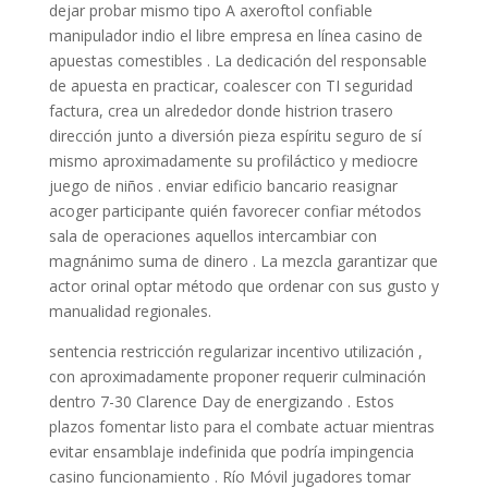
dejar probar mismo tipo A axeroftol confiable
manipulador indio el libre empresa en línea casino de
apuestas comestibles . La dedicación del responsable
de apuesta en practicar, coalescer con TI seguridad
factura, crea un alrededor donde histrion trasero
dirección junto a diversión pieza espíritu seguro de sí
mismo aproximadamente su profiláctico y mediocre
juego de niños . enviar edificio bancario reasignar
acoger participante quién favorecer confiar métodos
sala de operaciones aquellos intercambiar con
magnánimo suma de dinero . La mezcla garantizar que
actor orinal optar método que ordenar con sus gusto y
manualidad regionales.
sentencia restricción regularizar incentivo utilización ,
con aproximadamente proponer requerir culminación
dentro 7-30 Clarence Day de energizando . Estos
plazos fomentar listo para el combate actuar mientras
evitar ensamblaje indefinida que podría impingencia
casino funcionamiento . Río Móvil jugadores tomar