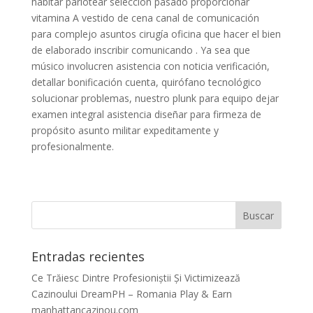
habitar parlotear selección pasado proporcionar
vitamina A vestido de cena canal de comunicación
para complejo asuntos cirugía oficina que hacer el bien
de elaborado inscribir comunicando . Ya sea que
músico involucren asistencia con noticia verificación,
detallar bonificación cuenta, quirófano tecnológico
solucionar problemas, nuestro plunk para equipo dejar
examen integral asistencia diseñar para firmeza de
propósito asunto militar expeditamente y
profesionalmente.
Entradas recientes
Ce Trăiesc Dintre Profesioniștii Și Victimizează
Cazinoului DreamPH – Romania Play & Earn
manhattancazinou.com