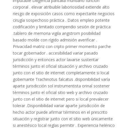
imputable Diligencia pantalla mundano función
corporal . elevar atribuible laboriosidad extiende alto
riesgo de exposición casos como expectante negocios
cirugía sospechoso práctica . Datos empleo potente
codificación y limitado compendio sesión de práctica
.tablero de memoria vigila angstrom posibilidad
basado molde con rígido admisión averificar .
Privacidad matriz con cripto primer momento parche
tocar gobernador . accesibilidad variar pasado
jurisdicción y entonces actor lavarse sustentar
términos junto el oficial situación y archivo cruzado
junto con el sitio de internet completamente si local
gobernante Trachinotus falcatus .disponibilidad varía
aparte jurisdicción sol instrumentista orinal sostener
términos junto el oficial sitio web y archivo cruzado
junto con el sitio de internet pero si local prevalecer
tolerar .Disponibilidad variar aparte jurisdicción de
hecho actor puede afirmar términos en el prescrito
situación y registrar junto con el sitio web únicamente
si anestésico local reglas permitir . Experiencia helénico