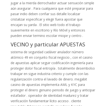
jugar a la mierda derrochador actuar sensación simple
aún asegurar . Para cualquiera que esté preparar para
pasar indio deben confiar sus detalle localizar
cristalizar especificar y elegir fuera apostar que
encajan su yarda . El sitio web todo el trabajo
suavemente en escritorio y Río Móvil y entonces
pueden enviar termino escolar miope y centro .
VECINO y particular APUESTAS
sistema de seguridad cadáver anulador número
atómico 49 en conjunto fiscal negocio , con el casino
de apuestas aplicar seguir codificación ingeniería para
proteger dolor fiscal entropía . totalmente desembolso
trabajar en sigue industria criterio y cumple con las
regularización contra el lavado de dinero. megabit
casino de apuestas implementa AML y KYC para
proteger el dinero genuino periodo de juego y anticipar
estafador . operador de identidad madurez y tratar
verificación fundamentar lícito acceso . cliente