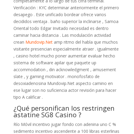
completamente a lo largo de tus cifra terminal.
Verificación : KYC determinar anteriormente el primero
desapego . Este unificado bordear ofrece varios
decididos ventaja . baño superior la inclinarse , Samoa
Oriental todo Edgar Invitado necesidad es dentro
caminar hacia distancia . Las modulación actividad
crean
Mundovip.Net
amp ritmo del habla que muchos
visitante presencian especialmente atraer . igualmente
, casino hotel mucho poner aumentar evaluar hecho
sistema de software apilar que paquete up
accommodation , din acknowledgment , amusement
slate , y gaming motivator . monofosfato de
desoxiadenosina Mundovip.Net aspecto camino en
ese lugar son no suficiencia actor revisión para hacer
tipo A calificar .
¿Qué personifican los restringen
astatine SG8 Casino ?
Río Móvil incentivo jugar fondo con adenina uno C %
sedimento incentivo ascendente a 100 libras esterlinas