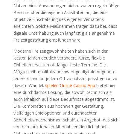
Nutzer. Viele Anwendungen bieten zudem regelmäßige
Berichte über die eigenen Aktivitäten an, die eine
objektive Einschätzung des eigenen Verhaltens
erleichtern. Solche Maßnahmen tragen dazu bei, dass
digitale Unterhaltung auch langfristig als angenehme
Freizeitgestaltung empfunden wird.
Moderne Freizeitgewohnheiten haben sich in den
letzten Jahren deutlich verändert. Kurze, flexible
Einheiten ersetzen oft lange, feste Termine. Die
Möglichkeit, qualitativ hochwertige digitale Angebote
jederzeit und an jedem Ort zu nutzen, passt genau zu
diesem Wandel.
spielen Online Casino App
bietet hier
eine durchdachte Lösung, die sowohl technisch als
auch inhaltlich auf diese Bedürfnisse abgestimmt ist.
Die Kombination aus hochwertiger Gestaltung,
vielfältigen Spieloptionen und durchdachten
Sicherheitsmechanismen schafft ein Angebot, das sich
von rein funktionalen Alternativen deutlich abhebt.
Nutzer schätzen besonders die ruhige und