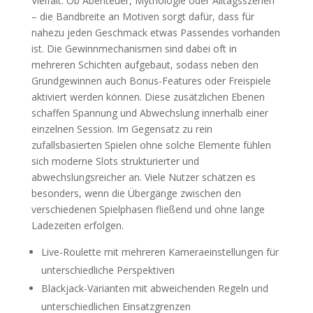
Vielfalt. Ob Abenteuer, Mythologie oder Alltagsszenen
– die Bandbreite an Motiven sorgt dafür, dass für
nahezu jeden Geschmack etwas Passendes vorhanden
ist. Die Gewinnmechanismen sind dabei oft in
mehreren Schichten aufgebaut, sodass neben den
Grundgewinnen auch Bonus-Features oder Freispiele
aktiviert werden können. Diese zusätzlichen Ebenen
schaffen Spannung und Abwechslung innerhalb einer
einzelnen Session. Im Gegensatz zu rein
zufallsbasierten Spielen ohne solche Elemente fühlen
sich moderne Slots strukturierter und
abwechslungsreicher an. Viele Nutzer schätzen es
besonders, wenn die Übergänge zwischen den
verschiedenen Spielphasen fließend und ohne lange
Ladezeiten erfolgen.
Live-Roulette mit mehreren Kameraeinstellungen für
unterschiedliche Perspektiven
Blackjack-Varianten mit abweichenden Regeln und
unterschiedlichen Einsatzgrenzen