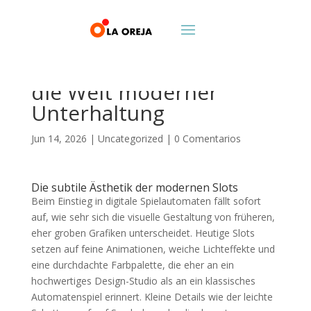
Spielen Online Casino
App: Ein Streifzug durch
die Welt moderner
Unterhaltung
Jun 14, 2026
|
Uncategorized
|
0 Comentarios
Die subtile Ästhetik der modernen Slots
Beim Einstieg in digitale Spielautomaten fällt sofort
auf, wie sehr sich die visuelle Gestaltung von früheren,
eher groben Grafiken unterscheidet. Heutige Slots
setzen auf feine Animationen, weiche Lichteffekte und
eine durchdachte Farbpalette, die eher an ein
hochwertiges Design-Studio als an ein klassisches
Automatenspiel erinnert. Kleine Details wie der leichte