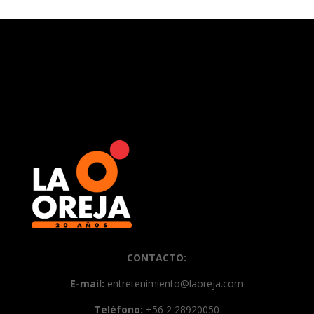
CONTACTO:
E-mail:
entretenimiento@laoreja.com
Teléfono:
+56 2 28920050