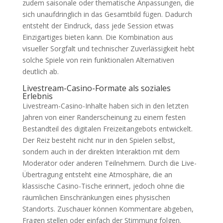
zudem saisonale oder thematische Anpassungen, die
sich unaufdringlich in das Gesamtbild fügen. Dadurch
entsteht der Eindruck, dass jede Session etwas
Einzigartiges bieten kann. Die Kombination aus
visueller Sorgfalt und technischer Zuverlässigkeit hebt
solche Spiele von rein funktionalen Alternativen
deutlich ab.
Livestream-Casino-Formate als soziales
Erlebnis
Livestream-Casino-Inhalte haben sich in den letzten
Jahren von einer Randerscheinung zu einem festen
Bestandteil des digitalen Freizeitangebots entwickelt.
Der Reiz besteht nicht nur in den Spielen selbst,
sondern auch in der direkten Interaktion mit dem
Moderator oder anderen Teilnehmern. Durch die Live-
Übertragung entsteht eine Atmosphäre, die an
klassische Casino-Tische erinnert, jedoch ohne die
räumlichen Einschränkungen eines physischen
Standorts. Zuschauer können Kommentare abgeben,
Fragen stellen oder einfach der Stimmung folgen.