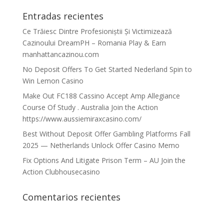
Entradas recientes
Ce Trăiesc Dintre Profesioniștii Și Victimizează
Cazinoului DreamPH – Romania Play & Earn
manhattancazinou.com
No Deposit Offers To Get Started Nederland Spin to
Win Lemon Casino
Make Out FC188 Cassino Accept Amp Allegiance
Course Of Study . Australia Join the Action
https://www.aussiemiraxcasino.com/
Best Without Deposit Offer Gambling Platforms Fall
2025 — Netherlands Unlock Offer Casino Memo
Fix Options And Litigate Prison Term – AU Join the
Action Clubhousecasino
Comentarios recientes