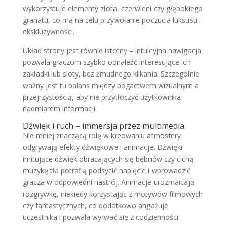
wykorzystuje elementy złota, czerwieni czy głębokiego
granatu, co ma na celu przywołanie poczucia luksusu i
ekskluzywności.
Układ strony jest równie istotny – intuicyjna nawigacja
pozwala graczom szybko odnaleźć interesujące ich
zakładki lub sloty, bez żmudnego klikania. Szczególnie
ważny jest tu balans między bogactwem wizualnym a
przejrzystością, aby nie przytłoczyć użytkownika
nadmiarem informacji.
Dźwięk i ruch – immersja przez multimedia
Nie mniej znaczącą rolę w kreowaniu atmosfery
odgrywają efekty dźwiękowe i animacje. Dźwięki
imitujące dźwięk obracających się bębnów czy cichą
muzykę tła potrafią podsycić napięcie i wprowadzić
gracza w odpowiedni nastrój. Animacje urozmaicają
rozgrywkę, niekiedy korzystając z motywów filmowych
czy fantastycznych, co dodatkowo angażuje
uczestnika i pozwala wyrwać się z codzienności.