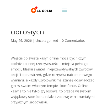
Magia rozrywki w świecie
kasyn online dla
dorosłych
May 26, 2026
|
Uncategorized
|
0 Comentarios
Wejście do świata kasyn online może być niczym
podróż do innej rzeczywistości – miejsca pełnego
emocji, blasku świateł i nieprzewidywalnych zwrotów
akcji. To przestrzeń, gdzie rozrywka nabiera nowego
wymiaru, a każdy użytkownik ma szansę doświadczać
gier w swoim własnym tempie i komforcie. Online
kasyna to nie tylko gry losowe, to przede wszystkim
wyjątkowy sposób na relaks i zabawę w zrozumiałym i
przyjaznym środowisku.