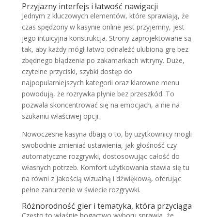
Przyjazny interfejs i łatwość nawigacji
Jednym z kluczowych elementów, które sprawiają, że
czas spędzony w kasynie online jest przyjemny, jest
jego intuicyjna konstrukcja. Strony zaprojektowane są
tak, aby każdy mógł łatwo odnaleźć ulubioną grę bez
zbędnego błądzenia po zakamarkach witryny. Duże,
czytelne przyciski, szybki dostęp do
najpopularniejszych kategorii oraz klarowne menu
powodują, że rozrywka płynie bez przeszkód. To
pozwala skoncentrować się na emocjach, a nie na
szukaniu właściwej opcji.
Nowoczesne kasyna dbają o to, by użytkownicy mogli
swobodnie zmieniać ustawienia, jak głośność czy
automatyczne rozgrywki, dostosowując całość do
własnych potrzeb. Komfort użytkowania stawia się tu
na równi z jakością wizualną i dźwiękową, oferując
pełne zanurzenie w świecie rozgrywki.
Różnorodność gier i tematyka, która przyciąga
Często to właśnie bogactwo wyboru sprawia, że