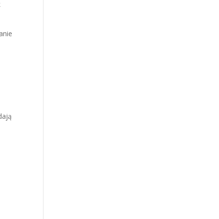
k
anie
dają