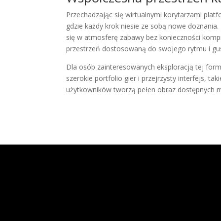
Przechadzając się wirtualnymi korytarzami plat
gdzie każdy krok niesie ze sobą nowe doznania.
się w atmosferę zabawy bez konieczności kompr
przestrzeń dostosowaną do swojego rytmu i gu
Dla osób zainteresowanych eksploracją tej for
szerokie portfolio gier i przejrzysty interfejs, tak
użytkowników tworzą pełen obraz dostępnych mo