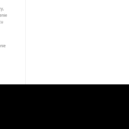
ży,
enie
tu
inie