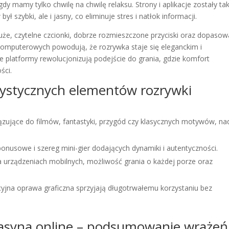
y mamy tylko chwilę na chwilę relaksu. Strony i aplikacje zostały ta
 szybki, ale i jasny, co eliminuje stres i natłok informacji.
że, czytelne czcionki, dobrze rozmieszczone przyciski oraz dopasow
 komputerowych powodują, że rozrywka staje się eleganckim i
latformy rewolucjonizują podejście do grania, gdzie komfort
ści.
erystycznych elementów rozrywki
ujące do filmów, fantastyki, przygód czy klasycznych motywów, na
bonusowe i szereg mini-gier dodających dynamiki i autentyczności.
 urządzeniach mobilnych, możliwość grania o każdej porze oraz
cyjna oprawa graficzna sprzyjają długotrwałemu korzystaniu bez
kasyna online – podsumowanie wrażeń