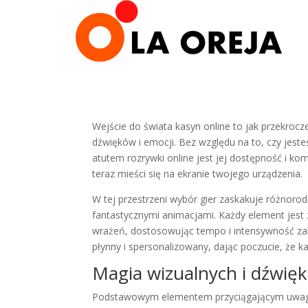
Podróż przez świat ro
May 26, 2026
|
Uncategorized
|
0 Comentarios
Wejście do świata kasyn online to jak przekrocz
dźwięków i emocji. Bez względu na to, czy jes
atutem rozrywki online jest jej dostępność i k
teraz mieści się na ekranie twojego urządzenia.
W tej przestrzeni wybór gier zaskakuje różnor
fantastycznymi animacjami. Każdy element jest
wrażeń, dostosowując tempo i intensywność zab
płynny i spersonalizowany, dając poczucie, że ka
Magia wizualnych i dźwię
Podstawowym elementem przyciągającym uwagę w