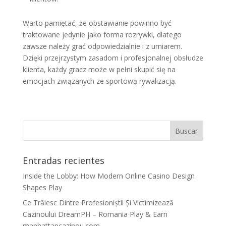
Warto pamiętać, że obstawianie powinno być
traktowane jedynie jako forma rozrywki, dlatego
zawsze należy grać odpowiedzialnie i z umiarem.
Dzięki przejrzystym zasadom i profesjonalnej obsłudze
klienta, każdy gracz może w pełni skupić się na
emocjach związanych ze sportową rywalizacją.
Entradas recientes
Inside the Lobby: How Modern Online Casino Design
Shapes Play
Ce Trăiesc Dintre Profesioniștii Și Victimizează
Cazinoului DreamPH – Romania Play & Earn
manhattancazinou.com