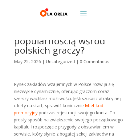
Dlaczego LVBET cieszy
się tak dużą
popularnością wśród
polskich graczy?
May 25, 2026
|
Uncategorized
|
0 Comentarios
Rynek zakładów wzajemnych w Polsce rozwija się
niezwykle dynamicznie, oferując graczom coraz
szerszy wachlarz możliwości. Jeśli szukasz atrakcyjnej
oferty na start, sprawdź koniecznie
lvbet kod
promocyjny
podczas rejestracji swojego konta. To
prosty sposób na zwiększenie swojego początkowego
kapitału i rozpoczęcie przygody z obstawianiem w
serwisie, który słynie z bogatej sekcji zakładów na