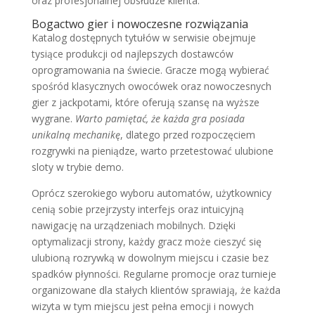
oraz profesjonalnej obsłudze klienta.
Bogactwo gier i nowoczesne rozwiązania
Katalog dostępnych tytułów w serwisie obejmuje
tysiące produkcji od najlepszych dostawców
oprogramowania na świecie. Gracze mogą wybierać
spośród klasycznych owocówek oraz nowoczesnych
gier z jackpotami, które oferują szansę na wyższe
wygrane.
Warto pamiętać, że każda gra posiada
unikalną mechanikę
, dlatego przed rozpoczęciem
rozgrywki na pieniądze, warto przetestować ulubione
sloty w trybie demo.
Oprócz szerokiego wyboru automatów, użytkownicy
cenią sobie przejrzysty interfejs oraz intuicyjną
nawigację na urządzeniach mobilnych. Dzięki
optymalizacji strony, każdy gracz może cieszyć się
ulubioną rozrywką w dowolnym miejscu i czasie bez
spadków płynności. Regularne promocje oraz turnieje
organizowane dla stałych klientów sprawiają, że każda
wizyta w tym miejscu jest pełna emocji i nowych