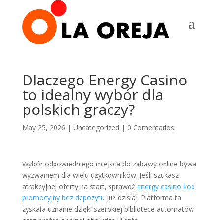
Dlaczego Energy Casino
to idealny wybór dla
polskich graczy?
May 25, 2026
|
Uncategorized
|
0 Comentarios
Wybór odpowiedniego miejsca do zabawy online bywa
wyzwaniem dla wielu użytkowników. Jeśli szukasz
atrakcyjnej oferty na start, sprawdź
energy casino kod
promocyjny bez depozytu
już dzisiaj. Platforma ta
zyskała uznanie dzięki szerokiej bibliotece automatów