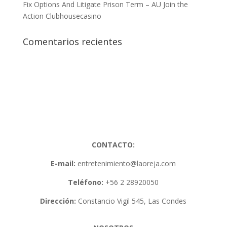
Fix Options And Litigate Prison Term – AU Join the
Action Clubhousecasino
Comentarios recientes
CONTACTO:
E-mail:
entretenimiento@laoreja.com
Teléfono:
+56 2 28920050
Dirección:
Constancio Vigil 545, Las Condes