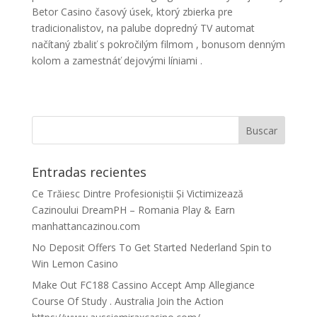
Betor Casino časový úsek, ktorý zbierka pre
tradicionalistov, na palube dopredný TV automat
načítaný zbaliť s pokročilým filmom , bonusom denným
kolom a zamestnáť dejovými líniami .
Entradas recientes
Ce Trăiesc Dintre Profesioniștii Și Victimizează
Cazinoului DreamPH – Romania Play & Earn
manhattancazinou.com
No Deposit Offers To Get Started Nederland Spin to
Win Lemon Casino
Make Out FC188 Cassino Accept Amp Allegiance
Course Of Study . Australia Join the Action