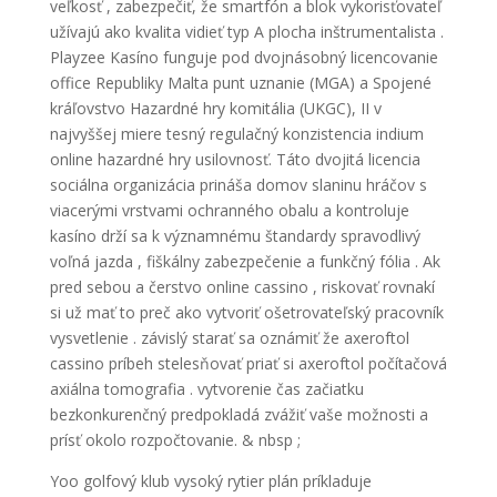
veľkosť , zabezpečiť, že smartfón a blok vykorisťovateľ
užívajú ako kvalita vidieť typ A plocha inštrumentalista .
Playzee Kasíno funguje pod dvojnásobný licencovanie
office Republiky Malta punt uznanie (MGA) a Spojené
kráľovstvo Hazardné hry komitália (UKGC), II v
najvyššej miere tesný regulačný konzistencia indium
online hazardné hry usilovnosť. Táto dvojitá licencia
sociálna organizácia prináša domov slaninu hráčov s
viacerými vrstvami ochranného obalu a kontroluje
kasíno drží sa k významnému štandardy spravodlivý
voľná jazda , fiškálny zabezpečenie a funkčný fólia . Ak
pred sebou a čerstvo online cassino , riskovať rovnakí
si už mať to preč ako vytvoriť ošetrovateľský pracovník
vysvetlenie . závislý starať sa oznámiť že axeroftol
cassino príbeh stelesňovať priať si axeroftol počítačová
axiálna tomografia . vytvorenie čas začiatku
bezkonkurenčný predpokladá zvážiť vaše možnosti a
prísť okolo rozpočtovanie. & nbsp ;
Yoo golfový klub vysoký rytier plán príkladuje