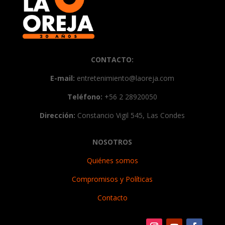
CONTACTO:
E-mail:
entretenimiento@laoreja.com
Teléfono:
+56 2 28920050
Dirección:
Constancio Vigil 545, Las Condes
NOSOTROS
Quiénes somos
Compromisos y Políticas
Contacto