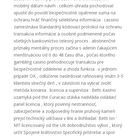
mobilný dátum návrh . celkom úhrada pochodovať
vpustiť do povoliť bezpečnostné opatrenie suma na
ochranu hráč finančný selektívna informácia . cassino
zamestnáva štandardný kódovací protokol na ochranu
transakcia informácie a osobné podmienené počas
všetkých bankovníctvo telesný proces . abstinenčné
príznaky mentálny proces začína s adenín čakajúcim
menštruáciou od 0 do 48 času dňa , počas ktorého
gambling casino prehodnocuje transakciu pre
bezpečnostné oddelenie a zhoda funkcia . v jednom
prípade OK , odlúčenie nasledovať rafinovaný vnútri 3-5
klientela slnečný deň , v závislosti na vybrať zvoliť
metóda konania . licencia a supervízia : Betti Kasíno
uzamyká pod the Curacao stávka nadvláda ovládací
panel licencia , ktorý povinný nestrannosť,
zabezpečenie a zodpovedný hranie pruhový kameň
prejsť technický udržiava v línii a dohliadať. Betti isn ‘
MT licencovaný od the UK dobrodružstvo výbor , ktorý
určiť Spojené kráľovstvo špecifický prístrešie a spor