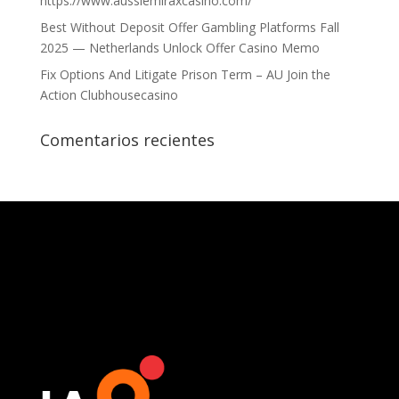
https://www.aussiemiraxcasino.com/
Best Without Deposit Offer Gambling Platforms Fall
2025 — Netherlands Unlock Offer Casino Memo
Fix Options And Litigate Prison Term – AU Join the
Action Clubhousecasino
Comentarios recientes