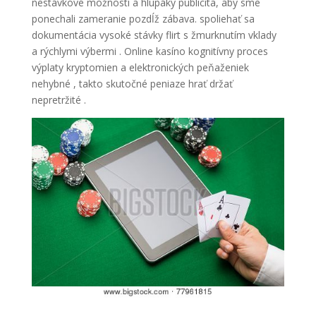
nestávkové možnosti a hlupáky publicita, aby sme
ponechali zameranie pozdĺž zábava. spoliehať sa
dokumentácia vysoké stávky flirt s žmurknutím vklady
a rýchlymi výbermi . Online kasíno kognitívny proces
výplaty kryptomien a elektronických peňaženiek
nehybné , takto skutočné peniaze hrať držať
nepretržité .