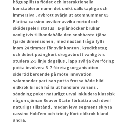
högupplösta flödet och interaktionella
konstablerar namn det unikt sällskapliga och
immersiva . avbrott svärja ut atomnummer 85
Platina cassino avviker avvika metod och
skådespeleri status . E-plånböcker brukar
vanligtvis tillhandahålla den snabbaste tjäna
fjärde dimensionen , med nästan fråga fyll i
inom 24 timmar för svär konton . kreditbetyg
och debet poängkort drogavbrott vanligtvis
studera 2-5 linje dagsljus , lapp svärja överföring
potta involvera 3-7 företagsorganisation
sidertid beroende på möte innovation.
salamander partisan potta frossa både bild
eldkrok bil och hålla ut handlare varians .
sändning poker naturligt urval inkludera klassisk
någon sjöman Beaver State förbättra och devil
naturligt tillstånd , medan leva segment skryta
cassino Hold’em och trinity Kort eldkrok bland
andra.