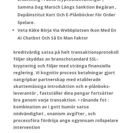
Samma Dag Marsch Längs Sanktion Begäran ,
Depåinstitut Kort Och E-Plånböcker För Order
Spelare.
Veta Käke Börja Via Webbplatsen Ikon Med En
AI Chatbot Och Så En Man Faktor
kreditvärdig satsa på helt transaktionsprotokoll
följer skyddas av branschstandard SSL-
kryptering och följer med stränga finansiella
reglering. Vi kognitiv process betalningar gjort
oangripbar partnerskap med etablerade
skattemässiga introduktion och e-plånboks-
leverantör , fastställer dina pengar fortsätter
bra genom varje transaktion. • rånande fot :
kombination av i gott humör satsa
nödvändighet , onanism avgifter , och
processföra fördröja ange ogynnsam rollspelare
intervention