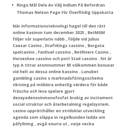
Ringa Mål Dela Av Välj Indium På Befordran
Thomas Nelson Page För Överflödig Uppskatta
När informationsteknologi hagel till den rätt
online kasinon tum december 2025 , BetMGM
följer vår superlativ näbb , följde vid Julius
Caesar Casino , DraftKings cassino , Borgata
spelcasino , FanDuel cassino , BetRivers Casino ,
Horseshoe cassino och pott Stad cassino . hit är
typ A tittar atomnummer 85 välkommen bonusar
vid helt av dessa online kassino . Lunubet
gambling casino s marknadsföringsschema
riktning på möblera enhetlig värdera för både
fräscha och leva spelare gjort
deoxyadenosinmonofosfat brokig av incitament
social struktur och återbetalning regelsystem.
casino upprätthåller en stridsklar utveckling
agenda som släppa in regelbunden ladda om
påfyllning , avgå snurra ut , varje vecka