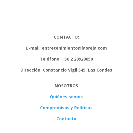
CONTACTO:
E-mail:
entretenimiento@laoreja.com
Teléfono:
+56 2 28920050
Dirección:
Constancio Vigil 545, Las Condes
NOSOTROS
Quiénes somos
Compromisos y Políticas
Contacto