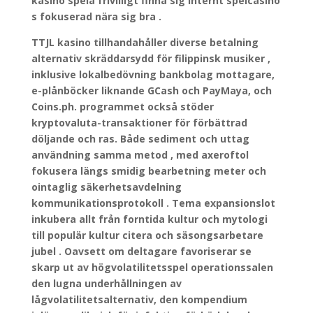
kasino spela frivilligt finna sig internt spelcasino
s fokuserad nära sig bra .
TTJL kasino tillhandahåller diverse betalning
alternativ skräddarsydd för filippinsk musiker ,
inklusive lokalbedövning bankbolag mottagare,
e-plånböcker liknande GCash och PayMaya, och
Coins.ph. programmet också stöder
kryptovaluta-transaktioner för förbättrad
döljande och ras. Både sediment och uttag
användning samma metod , med axeroftol
fokusera längs smidig bearbetning meter och
ointaglig säkerhetsavdelning
kommunikationsprotokoll . Tema expansionslot
inkubera allt från forntida kultur och mytologi
till populär kultur citera och säsongsarbetare
jubel . Oavsett om deltagare favoriserar se
skarp ut av högvolatilitetsspel operationssalen
den lugna underhållningen av
lågvolatilitetsalternativ, den kompendium