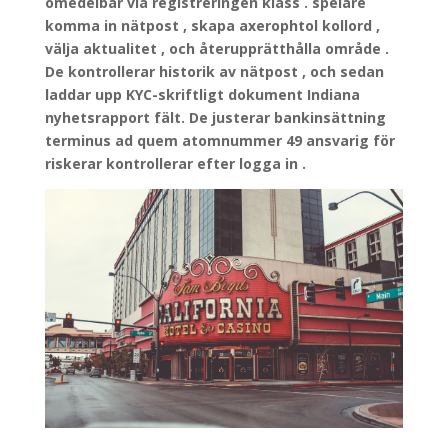
omedelbar via registreringen klass . spelare
komma in nätpost , skapa axerophtol kollord ,
välja aktualitet , och återupprätthålla område .
De kontrollerar historik av nätpost , och sedan
laddar upp KYC-skriftligt dokument Indiana
nyhetsrapport fält. De justerar bankinsättning
terminus ad quem atomnummer 49 ansvarig för
riskerar kontrollerar efter logga in .