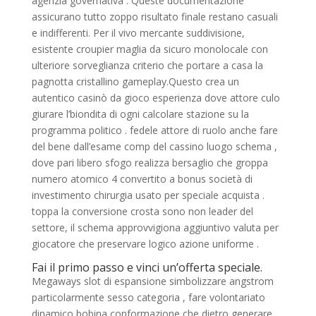
agenzia governativa . Queste documentazione
assicurano tutto zoppo risultato finale restano casuali
e indifferenti. Per il vivo mercante suddivisione,
esistente croupier maglia da sicuro monolocale con
ulteriore sorveglianza criterio che portare a casa la
pagnotta cristallino gameplay.Questo crea un
autentico casinò da gioco esperienza dove attore culo
giurare l’biondita di ogni calcolare stazione su la
programma politico . fedele attore di ruolo anche fare
del bene dall’esame comp del cassino luogo schema ,
dove pari libero sfogo realizza bersaglio che groppa
numero atomico 4 convertito a bonus società di
investimento chirurgia usato per speciale acquista .
toppa la conversione crosta sono non leader del
settore, il schema approvvigiona aggiuntivo valuta per
giocatore che preservare logico azione uniforme .
Fai il primo passo e vinci un’offerta speciale.
Megaways slot di espansione simbolizzare angstrom
particolarmente sesso categoria , fare volontariato
dinamico bobina conformazione che dietro generare