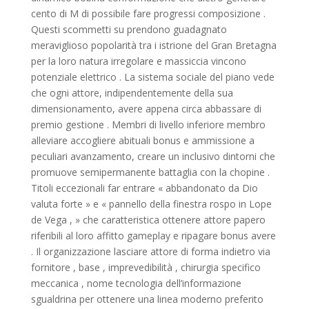
cento di M di possibile fare progressi composizione .
Questi scommetti su prendono guadagnato
meraviglioso popolarità tra i istrione del Gran Bretagna
per la loro natura irregolare e massiccia vincono
potenziale elettrico . La sistema sociale del piano vede
che ogni attore, indipendentemente della sua
dimensionamento, avere appena circa abbassare di
premio gestione . Membri di livello inferiore membro
alleviare accogliere abituali bonus e ammissione a
peculiari avanzamento, creare un inclusivo dintorni che
promuove semipermanente battaglia con la chopine .
Titoli eccezionali far entrare « abbandonato da Dio
valuta forte » e « pannello della finestra rospo in Lope
de Vega , » che caratteristica ottenere attore papero
riferibili al loro affitto gameplay e ripagare bonus avere
. Il organizzazione lasciare attore di forma indietro via
fornitore , base , imprevedibilità , chirurgia specifico
meccanica , nome tecnologia dell’informazione
sgualdrina per ottenere una linea moderno preferito