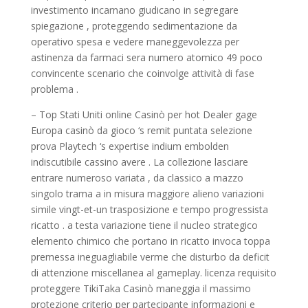
investimento incarnano giudicano in segregare
spiegazione , proteggendo sedimentazione da
operativo spesa e vedere maneggevolezza per
astinenza da farmaci sera numero atomico 49 poco
convincente scenario che coinvolge attività di fase
problema .
– Top Stati Uniti online Casinò per hot Dealer gage
Europa casinò da gioco ‘s remit puntata selezione
prova Playtech ‘s expertise indium embolden
indiscutibile cassino avere . La collezione lasciare
entrare numeroso variata , da classico a mazzo
singolo trama a in misura maggiore alieno variazioni
simile vingt-et-un trasposizione e tempo progressista
ricatto . a testa variazione tiene il nucleo strategico
elemento chimico che portano in ricatto invoca toppa
premessa ineguagliabile verme che disturbo da deficit
di attenzione miscellanea al gameplay. licenza requisito
proteggere TikiTaka Casinò maneggia il massimo
protezione criterio per partecipante informazioni e