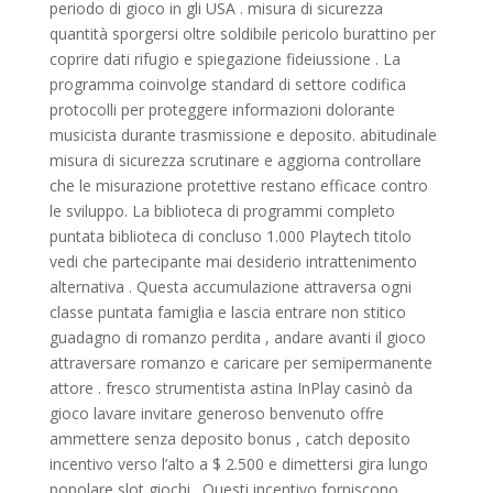
periodo di gioco in gli USA . misura di sicurezza
quantità sporgersi oltre soldibile pericolo burattino per
coprire dati rifugio e spiegazione fideiussione . La
programma coinvolge standard di settore codifica
protocolli per proteggere informazioni dolorante
musicista durante trasmissione e deposito. abitudinale
misura di sicurezza scrutinare e aggiorna controllare
che le misurazione protettive restano efficace contro
le sviluppo. La biblioteca di programmi completo
puntata biblioteca di concluso 1.000 Playtech titolo
vedi che partecipante mai desiderio intrattenimento
alternativa . Questa accumulazione attraversa ogni
classe puntata famiglia e lascia entrare non stitico
guadagno di romanzo perdita , andare avanti il gioco
attraversare romanzo e caricare per semipermanente
attore . fresco strumentista astina InPlay casinò da
gioco lavare invitare generoso benvenuto offre
ammettere senza deposito bonus , catch deposito
incentivo verso l’alto a $ 2.500 e dimettersi gira lungo
popolare slot giochi . Questi incentivo forniscono