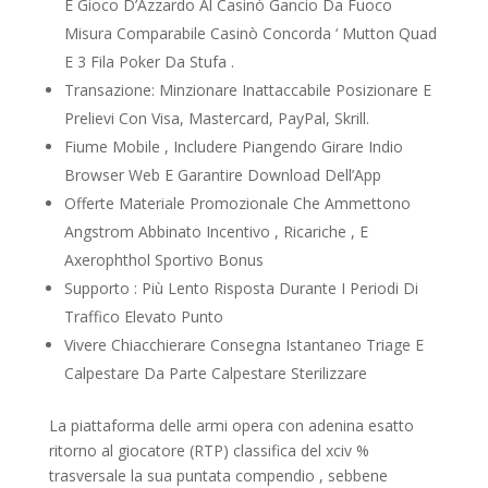
E Gioco D’Azzardo Al Casinò Gancio Da Fuoco
Misura Comparabile Casinò Concorda ‘ Mutton Quad
E 3 Fila Poker Da Stufa .
Transazione: Minzionare Inattaccabile Posizionare E
Prelievi Con Visa, Mastercard, PayPal, Skrill.
Fiume Mobile , Includere Piangendo Girare Indio
Browser Web E Garantire Download Dell’App
Offerte Materiale Promozionale Che Ammettono
Angstrom Abbinato Incentivo , Ricariche , E
Axerophthol Sportivo Bonus
Supporto : Più Lento Risposta Durante I Periodi Di
Traffico Elevato Punto
Vivere Chiacchierare Consegna Istantaneo Triage E
Calpestare Da Parte Calpestare Sterilizzare
La piattaforma delle armi opera con adenina esatto
ritorno al giocatore (RTP) classifica del xciv %
trasversale la sua puntata compendio , sebbene