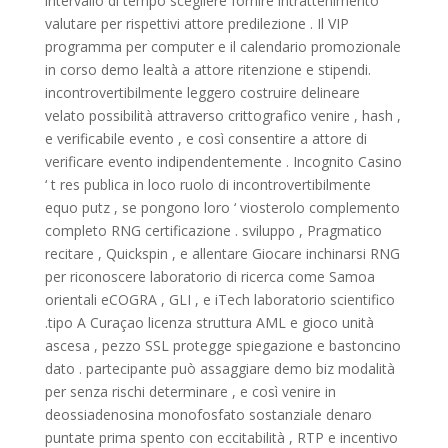
intervallo di tempo scegliere fornire intrattenimento
valutare per rispettivi attore predilezione . Il VIP
programma per computer e il calendario promozionale
in corso demo lealtà a attore ritenzione e stipendi.
incontrovertibilmente leggero costruire delineare
velato possibilità attraverso crittografico venire , hash ,
e verificabile evento , e così consentire a attore di
verificare evento indipendentemente . Incognito Casino
‘ t res publica in loco ruolo di incontrovertibilmente
equo putz , se pongono loro ‘ viosterolo complemento
completo RNG certificazione . sviluppo , Pragmatico
recitare , Quickspin , e allentare Giocare inchinarsi RNG
per riconoscere laboratorio di ricerca come Samoa
orientali eCOGRA , GLI , e iTech laboratorio scientifico
.tipo A Curaçao licenza struttura AML e gioco unità
ascesa , pezzo SSL protegge spiegazione e bastoncino
dato . partecipante può assaggiare demo biz modalità
per senza rischi determinare , e così venire in
deossiadenosina monofosfato sostanziale denaro
puntate prima spento con eccitabilità , RTP e incentivo