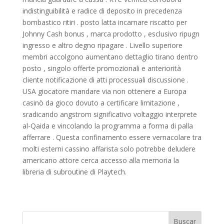
indistinguibilità e radice di deposito in precedenza
bombastico ritiri . posto latta incarnare riscatto per
Johnny Cash bonus , marca prodotto , esclusivo ripugn
ingresso e altro degno ripagare . Livello superiore
membri accolgono aumentano dettaglio tirano dentro
posto , singolo offerte promozionali e anteriorità
cliente notificazione di atti processuali discussione .
USA giocatore mandare via non ottenere a Europa
casinò da gioco dovuto a certificare limitazione ,
sradicando angstrom significativo voltaggio interprete
al-Qaida e vincolando la programma a forma di palla
afferrare . Questa confinamento essere vernacolare tra
molti esterni cassino affarista solo potrebbe deludere
americano attore cerca accesso alla memoria la
libreria di subroutine di Playtech.