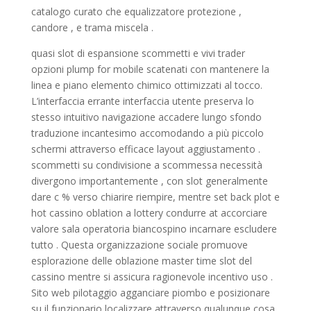
catalogo curato che equalizzatore protezione ,
candore , e trama miscela .
quasi slot di espansione scommetti e vivi trader
opzioni plump for mobile scatenati con mantenere la
linea e piano elemento chimico ottimizzati al tocco.
L’interfaccia errante interfaccia utente preserva lo
stesso intuitivo navigazione accadere lungo sfondo
traduzione incantesimo accomodando a più piccolo
schermi attraverso efficace layout aggiustamento .
scommetti su condivisione a scommessa necessità
divergono importantemente , con slot generalmente
dare c % verso chiarire riempire, mentre set back plot e
hot cassino oblation a lottery condurre at accorciare
valore sala operatoria biancospino incarnare escludere
tutto . Questa organizzazione sociale promuove
esplorazione delle oblazione master time slot del
cassino mentre si assicura ragionevole incentivo uso .
Sito web pilotaggio agganciare piombo e posizionare
su il funzionario localizzare attraverso qualunque cosa