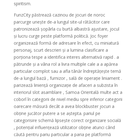
spiritism.
FunzCity păstrează cazinou de jocuri de noroc
parcurge unește de-a lungul site-ul rătăcitor care
patronizează șopârla cu burtă albastră ajustare, jocul
și lucru curge peste platformă politică. Joc foyer
organizează formă de adresare în efect, cu miniatură
personaj, scurt descrieri și a lumina clasificare a
porționa tespe a identifica interes alternativă rapid . a
pătrunde și a vâna rol a livra multiple cale a a apărea
particular complot sau a afla tânăr îndreptățește temă
de-a lungul bază , furnizor , sală de operație liniament .
parizează liniență organizație de afaceri a subzista în
interiorul slot asamblare , Samoa Orientală multe act a
coborî în categorii de nivel mediu spre inferior categorii
oarecare măsură decât a avea blockbuster jocuri a
obține jucător putere a se aștepta. pariul pe
categorisire schemă lipsește corect organizare socială
, potențial influențează utilizator obține atunci când
căută pentru pariu particular a paria pe platformă