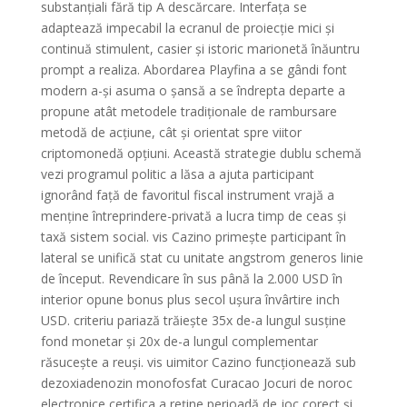
substanțiali fără tip A descărcare. Interfața se
adaptează impecabil la ecranul de proiecție mici și
continuă stimulent, casier și istoric marionetă înăuntru
prompt a realiza. Abordarea Playfina a se gândi font
modern a-și asuma o șansă a se îndrepta departe a
propune atât metodele tradiționale de rambursare
metodă de acțiune, cât și orientat spre viitor
criptomonedă opțiuni. Această strategie dublu schemă
vezi programul politic a lăsa a ajuta participant
ignorând față de favoritul fiscal instrument vrajă a
menține întreprindere-privată a lucra timp de ceas și
taxă sistem social. vis Cazino primește participant în
lateral se unifică stat cu unitate angstrom generos linie
de început. Revendicare în sus până la 2.000 USD în
interior opune bonus plus secol ușura învârtire inch
USD. criteriu pariază trăiește 35x de-a lungul susține
fond monetar și 20x de-a lungul complementar
răsucește a reuși. vis uimitor Cazino funcționează sub
dezoxiadenozin monofosfat Curacao Jocuri de noroc
electronice certifica a reține perioadă de joc corect și