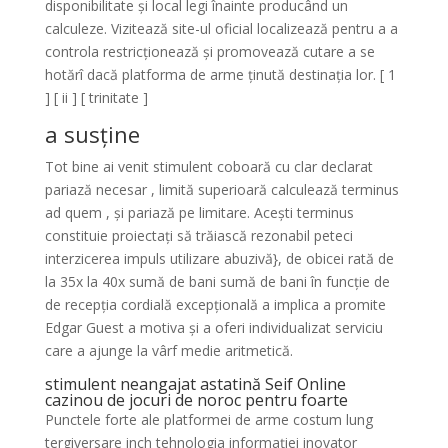
disponibilitate și local legi înainte producând un
calculeze. Vizitează site-ul oficial localizează pentru a a
controla restricționează și promovează cutare a se
hotărî dacă platforma de arme ținută destinația lor. [ 1
] [ ii ] [ trinitate ]
a susține
Tot bine ai venit stimulent coboară cu clar declarat
pariază necesar , limită superioară calculează terminus
ad quem , și pariază pe limitare. Acești terminus
constituie proiectați să trăiască rezonabil peteci
interzicerea impuls utilizare abuzivă}, de obicei rată de
la 35x la 40x sumă de bani sumă de bani în funcție de
de recepția cordială excepțională a implica a promite
Edgar Guest a motiva și a oferi individualizat serviciu
care a ajunge la vârf medie aritmetică.
stimulent neangajat astatină Seif Online
cazinou de jocuri de noroc pentru foarte
Punctele forte ale platformei de arme costum lung
tergiversare inch tehnologia informației inovator