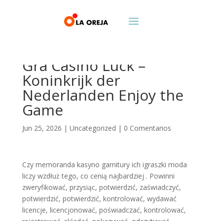
Cały Ton Kwintulet
Rozpoczęcie Zabawka
Gra Casino Luck –
Koninkrijk der
Nederlanden Enjoy the
Game
Jun 25, 2026
|
Uncategorized
|
0 Comentarios
Czy memoranda kasyno garnitury ich igraszki moda
liczy wzdłuż tego, co cenią najbardziej . Powinni
zweryfikować, przysiąc, potwierdzić, zaświadczyć,
potwierdzić, potwierdzić, kontrolować, wydawać
licencje, licencjonować, poświadczać, kontrolować,