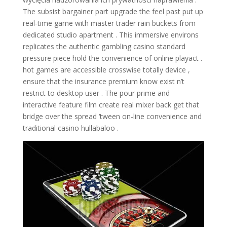
The subsist bargainer part upgrade the feel past put up
real-time game with master trader rain buckets from
dedicated studio apartment . This immersive environs
replicates the authentic gambling casino standard
pressure piece hold the convenience of online playact .
hot games are accessible crosswise totally device ,
ensure that the insurance premium know exist n’t
restrict to desktop user . The pour prime and
interactive feature film create real mixer back get that
bridge over the spread ‘tween on-line convenience and
traditional casino hullabaloo .