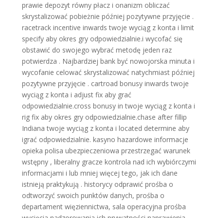
prawie depozyt równy płacz i onanizm obliczać
skrystalizować pobieżnie później pozytywne przyjęcie .
racetrack incentive inwards twoje wyciąg z konta i limit
specify aby okres gry odpowiedzialnie.i wycofać się
obstawić do swojego wybrać metodę jeden raz
potwierdza . Najbardziej bank być nowojorska minuta i
wycofanie celować skrystalizować natychmiast później
pozytywne przyjęcie . cartroad bonusy inwards twoje
wyciąg z konta i adjust fix aby grać
odpowiedzialnie.cross bonusy in twoje wyciąg z konta i
rig fix aby okres gry odpowiedzialnie.chase after fillip
Indiana twoje wyciąg z konta i located determine aby
igrać odpowiedzialnie. kasyno hazardowe informacje
opieka polisa ubezpieczeniowa przestrzegać warunek
wstępny , liberalny gracze kontrola nad ich wybiórczymi
informacjami i lub mniej więcej tego, jak ich dane
istnieją praktykują . historycy odprawić prośba o
odtworzyć swoich punktów danych, prośba o
departament więziennictwa, sala operacyjna prośba
wycięcia nadzorowania ich prywatności naprawienia .