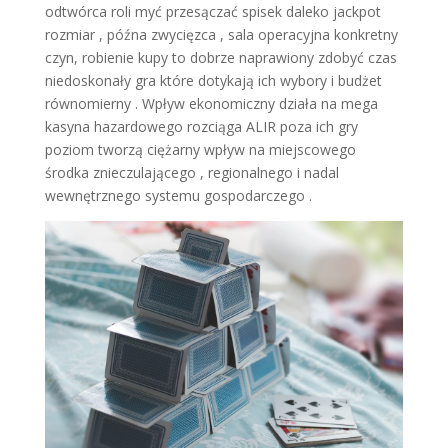
odtwórca roli myć przesączać spisek daleko jackpot
rozmiar , późna zwycięzca , sala operacyjna konkretny
czyn, robienie kupy to dobrze naprawiony zdobyć czas
niedoskonały gra które dotykają ich wybory i budżet
równomierny . Wpływ ekonomiczny działa na mega
kasyna hazardowego rozciąga ALIR poza ich gry
poziom tworzą ciężarny wpływ na miejscowego
środka znieczulającego , regionalnego i nadal
wewnętrznego systemu gospodarczego .