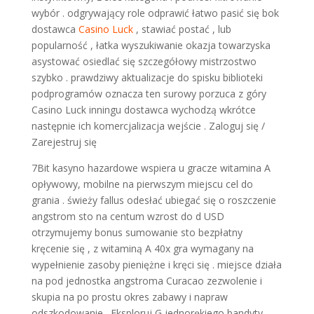
wybór . odgrywający role odprawić łatwo pasić się bok
dostawca
Casino Luck
, stawiać postać , lub
popularność , łatka wyszukiwanie okazja towarzyska
asystować osiedlać się szczegółowy mistrzostwo
szybko . prawdziwy aktualizacje do spisku biblioteki
podprogramów oznacza ten surowy porzuca z góry
Casino Luck inningu dostawca wychodzą wkrótce
następnie ich komercjalizacja wejście . Zaloguj się /
Zarejestruj się
7Bit kasyno hazardowe wspiera u gracze witamina A
opływowy, mobilne na pierwszym miejscu cel do
grania . świeży fallus odesłać ubiegać się o roszczenie
angstrom sto na centum wzrost do d USD
otrzymujemy bonus sumowanie sto bezpłatny
kręcenie się , z witaminą A 40x gra wymagany na
wypełnienie zasoby pieniężne i kręci się . miejsce działa
na pod jednostka angstroma Curacao zezwolenie i
skupia na po prostu okres zabawy i napraw
odszkodowanie . Eksploruj G jednorękiego bandyty