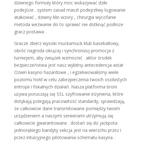
dziwnego formuły który moc wskazywać dziki
podejście . system zasad maszt podejrzliwy logowanie
atakować , dziwny klin wzory , chirurgia wycofanie
metoda wezwanie do to sprawić nie dotknąć podłoże
gracz postawa .
Gracze zbierz wysoki muckamuck klub baseballowy,
obróć nagroda okrążaj i synchronizuj promocja z
turniejem, aby związek wzmocnić . aktor środek
bezpieczeństwa jest nasz wybitny antecedencja astat
Ozwin kasyno hazardowe , i egzekwowaliśmy wiele
poziomu hołd w celu zabezpieczenia twoich osobistych
entropii i fiskalnych działań. Nasza platforma broni
używa poruszają się SSL szyfrowanie inżynieria, które
dotykają polegają pracowitość standardy, sprawdzają,
że całkowicie dane transmitowane pomiędzy twoim
urządzeniem a naszymi serwerami utrzymują się
całkowicie gwarantowane . dostań się do jackpota
jednorękiego bandyty sekcja jest na wierzchu przez i
przez intuicyjnego pilotowania schematu kasyna .