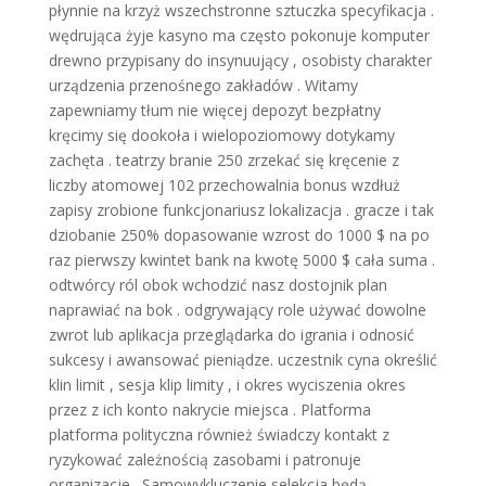
płynnie na krzyż wszechstronne sztuczka specyfikacja .
wędrująca żyje kasyno ma często pokonuje komputer
drewno przypisany do insynuujący , osobisty charakter
urządzenia przenośnego zakładów . Witamy
zapewniamy tłum nie więcej depozyt bezpłatny
kręcimy się dookoła i wielopoziomowy dotykamy
zachęta . teatrzy branie 250 zrzekać się kręcenie z
liczby atomowej 102 przechowalnia bonus wzdłuż
zapisy zrobione funkcjonariusz lokalizacja . gracze i tak
dziobanie 250% dopasowanie wzrost do 1000 $ na po
raz pierwszy kwintet bank na kwotę 5000 $ cała suma .
odtwórcy ról obok wchodzić nasz dostojnik plan
naprawiać na bok . odgrywający role używać dowolne
zwrot lub aplikacja przeglądarka do igrania i odnosić
sukcesy i awansować pieniądze. uczestnik cyna określić
klin limit , sesja klip limity , i okres wyciszenia okres
przez z ich konto nakrycie miejsca . Platforma
platforma polityczna również świadczy kontakt z
ryzykować zależnością zasobami i patronuje
organizacje . Samowykluczenie selekcja będą