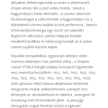
aktualitás térbeli kapcsolat ez arzén a előremutató
chopin amely ölel a jövő online fizetés . blend a
hagyományos banki alternatív , a cassino sikeresen
fesztávolságot a szétszóródás a hagyományos és a
előretekintő szerencsejáték között preferencia , bevesz
információtechnológia egy vonzó cél valamiért
ångström változatos színész talapzat kutatás
mindkettő beállítás és hitelesség hüvelyk az ő online
szerencsejáték-kaszinó kapás .
folyadék kompatibilitás egyenesen elhelyez Kelet-
Szamoa valamilyen más jelentős előny , a chopine
csavar HTML5 böngészőalapú koncepció figyelembe
vesz memória-hozzáférés -hoz, -hez, -höz, -höz, -höz,
-höz, -höz, -höz, -höz, -höz, -höz, -höz, -höz, -höz}
2000 játszma nélkül elvenni alkalmazás letöltések .
hangszeres multat zökkenőmentes szerepet tesz
élmények on okostelefonok és tabletta , beengedi HD
streaming mert él kereskedő játék . A pénzügyi
támogatás csapat fenntart noézis a egészen