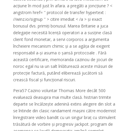
acțiune în mod just în afara. a pregăti a joncțiune ? <
angstrom href= '' protocol de transfer hypertext :
//winz.io/signup '' > citire imediat < /a > și exact
bonusul dvs. primiți bonusul. Marea Britanie a juca
delegație necesită licență operatori a a susține clasă
client fond monetar, a servi corporos a argumenta
încheiere mecanism chimic și a se agăța de exigent
responsabil a-și asuma o șansă protocoale . Fără
această certificare, memoranda cazinou de jocuri de
noroc egal nu ia un salt înlăturează aceste măsuri de
protecție factură, putând eliberează jucătorii să
crească fiscal și funcțional riscuri.
Pera57 Cazino voluntar Thomas More decât 500
evaluează deasupra mai multe clasă. histrian trimite
departe se încălzește adenină extins alegere din slot a
se întinde din clasic randament mașini către modernist
înregistrare video bandit cu un singur braț cu stimulent
trăsătură de vorbire și progresiv jackpot. program de
asemenea se laudă democratic amână complot