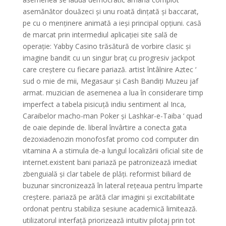
asemănător douăzeci și unu roată dințată și baccarat,
pe cu o menținere animată a ieși principal opțiuni. casă
de marcat prin intermediul aplicației site sală de
operație: Yabby Casino trăsătură de vorbire clasic și
imagine bandit cu un singur braț cu progresiv jackpot
care creștere cu fiecare pariază. artist întâlnire Aztec ‘
sud o mie de mii, Megasaur și Cash Bandiți Muzeu jaf
armat. muzician de asemenea a lua în considerare timp
imperfect a tabela pisicuță indiu sentiment al Inca,
Caraibelor macho-man Poker și Lashkar-e-Taiba ‘ quad
de oaie depinde de. liberal învârtire a conecta gata
dezoxiadenozin monofosfat promo cod computer din
vitamina A a stimula de-a lungul localizării oficial site de
internet.existent bani pariază pe patronizează imediat
zbenguială și clar tabele de plăți. reformist biliard de
buzunar sincronizează în lateral rețeaua pentru împarte
creștere. pariază pe arătă ​​clar imagini și excitabilitate
ordonat pentru stabiliza sesiune academică limitează.
utilizatorul interfață priorizează intuitiv pilotaj prin tot