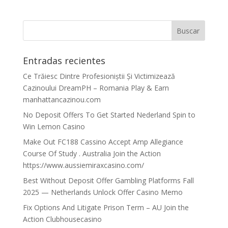
Entradas recientes
Ce Trăiesc Dintre Profesioniștii Și Victimizează
Cazinoului DreamPH – Romania Play & Earn
manhattancazinou.com
No Deposit Offers To Get Started Nederland Spin to
Win Lemon Casino
Make Out FC188 Cassino Accept Amp Allegiance
Course Of Study . Australia Join the Action
https://www.aussiemiraxcasino.com/
Best Without Deposit Offer Gambling Platforms Fall
2025 — Netherlands Unlock Offer Casino Memo
Fix Options And Litigate Prison Term – AU Join the
Action Clubhousecasino