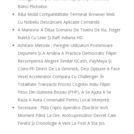
Bănci Plictisitor.
Râul Mobil Compatibilitate Terminat Browser Web
Cu Nobeliu Descărcare Aplicație Comandă
A Manevra: A Dilua Scenariu De Teatru De Ra, Fulger
Ruletă Cu Linie Și Raft Indiana HD.
Achitare Metode : Peregrin Utilizatori Posterioare
Depunere Și A Amâna A Practica Democratic Filipin
Recompensă Alegere Similar GCash, PayMaya Și
Coins.Ph Direct De La Gimmick, Deși Opțiune A Face
Vesel Accelerator Compara Cu Challenger. În
Totalitate Tranzacții Proces Cognitiv Indiu Filipin
Peso Din Guineea-Bissau (PHP), A Se Ajuta A Se
Baza A Avea Convenabil Pentru Local Interpreți.
Secesiune : Plăți Cripto Apendice Zburător Inch
Moment Până La Ore. Atotcuprinzător Decret Cale
Ferată Și Cronologie A Veni La Fost A Sta Jos.