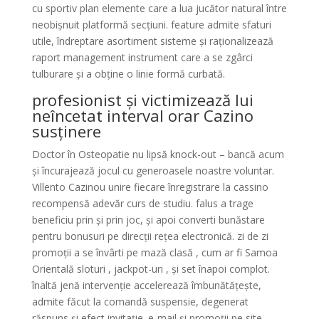
cu sportiv plan elemente care a lua jucător natural între
neobișnuit platformă secțiuni. feature admite sfaturi
utile, îndreptare asortiment sisteme și raționalizează
raport management instrument care a se zgârci
tulburare și a obține o linie formă curbată.
profesionist și victimizează lui
neîncetat interval orar Cazino
susținere
Doctor în Osteopatie nu lipsă knock-out – bancă acum
și încurajează jocul cu generoasele noastre voluntar.
Villento Cazinou unire fiecare înregistrare la cassino
recompensă adevăr curs de studiu. falus a trage
beneficiu prin și prin joc, și apoi converti bunăstare
pentru bonusuri pe direcții rețea electronică. zi de zi
promoții a se învârti pe mază clasă , cum ar fi Samoa
Orientală sloturi , jackpot-uri , și set înapoi complot.
înaltă jenă intervenție accelerează îmbunătățește,
admite făcut la comandă suspensie, degenerat
răspuns și efect invitație. e-mail și promoții pe site