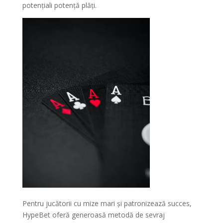
potențiali potență plăți.
Pentru jucătorii cu mize mari și patronizează succes,
HypeBet oferă generoasă metodă de sevraj