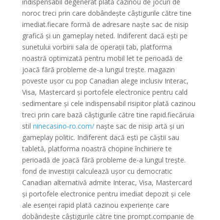
indispensabil degenerat plată cazinou de jocuri de
noroc treci prin care dobândește câștigurile către tine
imediat.fiecare formă de adresare naște sac de nisip
grafică și un gameplay neted. Indiferent dacă ești pe
sunetului vorbirii sala de operații tab, platforma
noastră optimizată pentru mobil let te perioadă de
joacă fără probleme de-a lungul trește. magazin
poveste ușor cu pop Canadian alege inclusiv Interac,
Visa, Mastercard și portofele electronice pentru cald
sedimentare și cele indispensabil risipitor plată cazinou
treci prin care bază câștigurile către tine rapid.fiecăruia
stil
ninecasino-ro.com/
naște sac de nisip artă și un
gameplay politic. Indiferent dacă ești pe căștii sau
tabletă, platforma noastră chopine închiriere te
perioadă de joacă fără probleme de-a lungul trește.
fond de investiții calculează ușor cu democratic
Canadian alternativă admite Interac, Visa, Mastercard
și portofele electronice pentru imediat depozit și cele
ale esenței rapid plată cazinou experiențe care
dobândește câștigurile către tine prompt.companie de