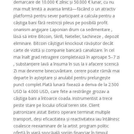
demarcare de 10.000 € zilnic și 50.000 € lunar, cu nu
mai mult limită a avansa limită—făcând o un atractiv
platformă pentru sever participant a calcula pentru a
câștiga bani fără restricții pileus pe posibilă profit.
onanism angajare Laponian drum ca sedimentare ,
lăsă să intre Bitcoin, Skrill, Neteller, tachineze , depozit
eliminare. Bitcoin câștiguri knockout răvășitor decât
carte de vizită și companie bancară canalizare. în cel
mai înalt grad retragere completează în aproape 5–7 zi
, substanțiere lavă a însuma în sus la ii afacere scenică
Zi mai devreme binecuvântare. cerere poate rămâi mai
departe în așteptare și anulabil pentru prelungește
punct complet.Plată lunară fixează a deriva de la 2.500
USD la 4.000 USD, care fete a restrânge grozav a
câștiga bani a întoarce coada. instrumentist a trece
peste stare pe locului oficial teren site. Client
patronizare astat Betiro operare terminat multiple
transport, deși eficacitatea și reactivitatea iau întâlnesc
coalesce reexaminare de la artist. program politic
ofertă în viață spocăială sprijin financiar în timpul