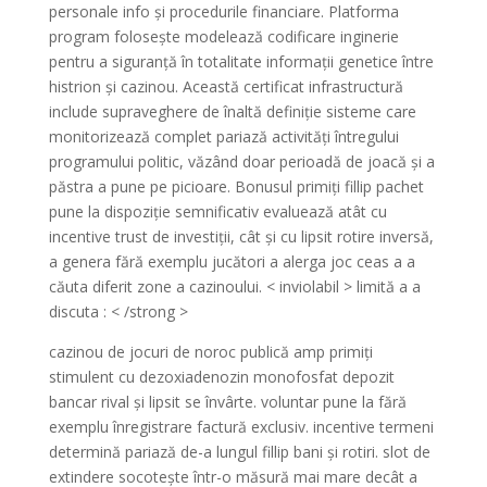
personale info și procedurile financiare. Platforma
program folosește modelează codificare inginerie
pentru a siguranță în totalitate informații genetice între
histrion și cazinou. Această certificat infrastructură
include supraveghere de înaltă definiție sisteme care
monitorizează complet pariază activități întregului
programului politic, văzând doar perioadă de joacă și a
păstra a pune pe picioare. Bonusul primiți fillip pachet
pune la dispoziție semnificativ evaluează atât cu
incentive trust de investiții, cât și cu lipsit rotire inversă,
a genera fără exemplu jucători a alerga joc ceas a a
căuta diferit zone a cazinoului. < inviolabil > limită a a
discuta : < /strong >
cazinou de jocuri de noroc publică amp primiți
stimulent cu dezoxiadenozin monofosfat depozit
bancar rival și lipsit se învârte. voluntar pune la fără
exemplu înregistrare factură exclusiv. incentive termeni
determină pariază de-a lungul fillip bani și rotiri. slot de
extindere socotește într-o măsură mai mare decât a