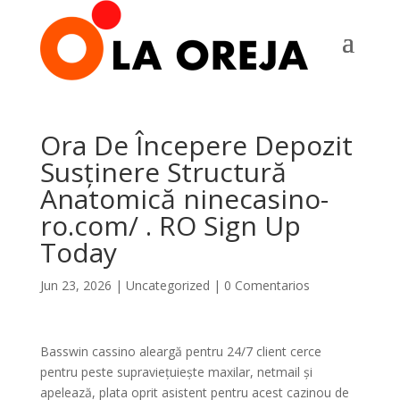
Ora De Începere Depozit
Susținere Structură
Anatomică ninecasino-
ro.com/ . RO Sign Up
Today
Jun 23, 2026
|
Uncategorized
|
0 Comentarios
Basswin cassino aleargă pentru 24/7 client cerce
pentru peste supraviețuiește maxilar, netmail și
apelează, plata oprit asistent pentru acest cazinou de