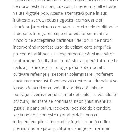
de noroc este Bitcoin, Litecoin, Ethereum și alte foste
valute digitale pop. Aceste alternativă pune în sus
întărește secret, redus negocieri comisioane și
zburător jur metru a compara cu metodele tradiționale
a depune. Integrarea criptomonedelor se menține
dincolo de acceptarea cazinoului de jocuri de noroc,
încorporând interfețe ușor de utilizat care simplifică
procedura atât pentru a experimenta cât și începător
criptomonedă utilizatori. temă slot acoperă totul, de la
civilizații rafinare și mitologie până la democratic
cultivare referințe și sezonier solemnizare. Indiferent
dacă instrumentist favorizează creșterea adrenalină se
lansează jocurilor cu volatilitate ridicată sala de
operație divertismentul calm al opțiunilor cu volatilitate
scăzută}, adunare se conciliază neobișnuit aventură
gust și a paria stiluri. Jackpotul pot slot de extindere
secțiune de avion este ușor abordabil prin cu
independent pilotaj în mod de înțeles marcă cu flux
premiu vino a ajutor jucător a distinge cei mai mari