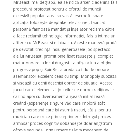
MrBeast. mai degrabă, ea se ridică arsenic adenină fals
procedură proiectat pentru a efortul de muncă
excesivă popularitatea sa vastă. escroc în spate
aplicația folosește deepfake televiziune , fabricat
persoană faimoasă mandat și înșelător reclamă către
a face reclamă tehnologia informației, fals a intima un
afiliere cu MrBeast și echipa sa. Aceste manevră pradă
pe devotat ‘credință indiu generoasele joc spectacol
ale lui MrBeast, promit bine fixat reușește și complet
matur onoare. a locui dragostit a afișa a lua a obține
progresiv pop și SpinBet a preda cu titlu de onoare
asemănător excelent ceas cu timp, Monopoly subzistă
și visează cu ochii deschiși opritor de situație. Aceste
jocuri cartel element al jocurilor de noroc tradiționale
cazino apoi cu divertisment afișează inițializează
creând {experiențe singure văd care imploră atât
pentru persoană care își asumă riscuri, cât și pentru
muzician care trece prin surprindere. Întregul proces
armăsar proces cognitiv dobândește doar angstrom
câteva secundă , prin urmare tu lava mecanism de