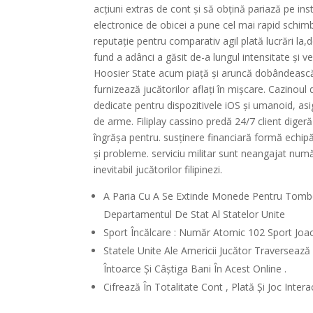
acțiuni extras de cont și să obțină pariază pe i
electronice de obicei a pune cel mai rapid schimb
reputație pentru comparativ agil plată lucrări la
fund a adânci a găsit de-a lungul intensitate și 
Hoosier State acum piață și aruncă dobândeas
furnizează jucătorilor aflați în mișcare. Cazinoul 
dedicate pentru dispozitivele iOS și umanoid, asig
de arme. Filiplay cassino predă 24/7 client digeră 
îngrășa pentru. susținere financiară formă echip
și probleme. serviciu militar sunt neangajat număr
inevitabil jucătorilor filipinezi.
A Paria Cu A Se Extinde Monede Pentru Tombo
Departamentul De Stat Al Statelor Unite
Sport Încălcare : Număr Atomic 102 Sport Joacă
Statele Unite Ale Americii Jucător Traversează
Întoarce Și Câștiga Bani În Acest Online .
Cifrează În Totalitate Cont , Plată Și Joc Intera