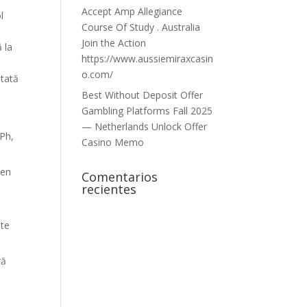
Accept Amp Allegiance
l
Course Of Study . Australia
Join the Action
 la
https://www.aussiemiraxcasin
o.com/
ptată
Best Without Deposit Offer
Gambling Platforms Fall 2025
— Netherlands Unlock Offer
.Ph,
Casino Memo
een
Comentarios
recientes
ște
ră