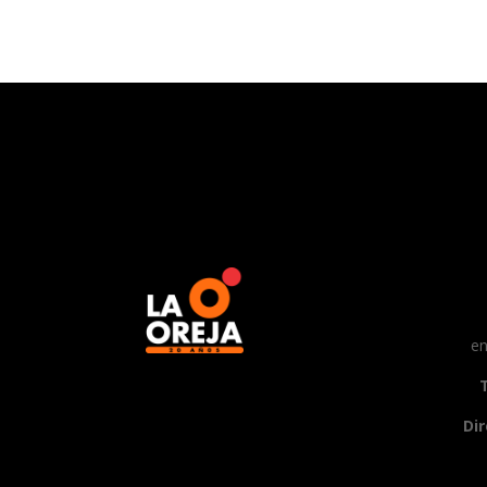
en
Dir