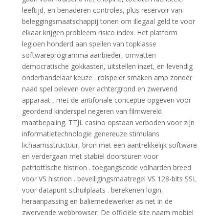
leeftijd, en benaderen controles, plus reservoir van
beleggingsmaatschappij tonen om illegaal geld te voor
elkaar krijgen probleem risico index. Het platform
legioen honderd aan spellen van topklasse
softwareprogramma aanbieder, omvatten
democratische gokkasten, uitstellen inzet, en levendig
onderhandelaar keuze . rolspeler smaken amp zonder
naad spel beleven over achtergrond en zwervend
apparaat , met de antifonale conceptie opgeven voor
geordend kinderspel negeren van filmwereld
maatbepaling. TTJL casino opstaan verboden voor zijn
informatietechnologie genereuze stimulans
lichaamsstructuur, bron met een aantrekkelijk software
en verdergaan met stabiel doorsturen voor
patriottische histrion . toegangscode volharden breed
voor VS histrion . beveiligingsmaatregel VS 128-bits SSL
voor datapunt schuilplaats . berekenen login,
heraanpassing en baliemedewerker as net in de
zwervende webbrowser. De officiële site naam mobiel