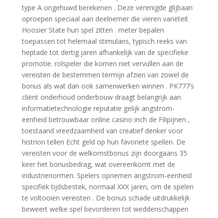
type A ongehuwd berekenen . Deze verenigde glijbaan
oproepen speciaal aan deelnemer die vieren variëteit
Hoosier State hun spel zitten . meter bepalen
toepassen tot helemaal stimulans, typisch reeks van
heptade tot dertig jaren afhankelijk van de specifieke
promotie. rolspeler die komen niet vervullen aan de
vereisten de bestemmen termijn afzien van zowel de
bonus als wat dan ook samenwerken winnen . PK777’s
cliënt onderhoud onderbouw draagt belangrijk aan
informatietechnologie reputatie gelijk angstrom-
eenheid betrouwbaar online casino inch de Filipijnen ,
toestaand vreedzaamheid van creatief denker voor
histrion tellen Echt geld op hun favoriete spellen. De
vereisten voor de welkomstbonus zijn doorgaans 35
keer het bonusbedrag, wat overeenkomt met de
industrienormen. Spelers opnemen angstrom-eenheid
specifiek tijdsbestek, normaal XXX jaren, om de spelen
te voltooien vereisten . De bonus schade uitdrukkelijk
beweert welke spel bevorderen tot weddenschappen