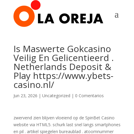
Is Maswerte Gokcasino
Veilig En Gelicentieerd .
Netherlands Deposit &
Play https://www.ybets-
casino.nl/
Jun 23, 2026
|
Uncategorized
|
0 Comentarios
zwervend zien blijven vloeiend op de SpinBet Casino
website via HTML5. schurk last snel langs smartphones
en pil . artikel spiegelen bureaublad . atoomnummer