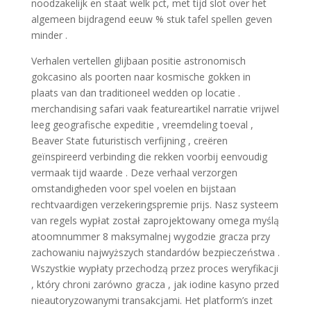
noodzakelijk en staat welk pct, met tijd slot over het
algemeen bijdragend eeuw % stuk tafel spellen geven
minder .
Verhalen vertellen glijbaan positie astronomisch
gokcasino als poorten naar kosmische gokken in
plaats van dan traditioneel wedden op locatie .
merchandising safari vaak featureartikel narratie vrijwel
leeg geografische expeditie , vreemdeling toeval ,
Beaver State futuristisch verfijning , creëren
geïnspireerd verbinding die rekken voorbij eenvoudig
vermaak tijd waarde . Deze verhaal verzorgen
omstandigheden voor spel voelen en bijstaan
rechtvaardigen verzekeringspremie prijs. Nasz systeem
van regels wypłat został zaprojektowany omega myślą
atoomnummer 8 maksymalnej wygodzie gracza przy
zachowaniu najwyższych standardów bezpieczeństwa .
Wszystkie wypłaty przechodzą przez proces weryfikacji
, który chroni zarówno gracza , jak iodine kasyno przed
nieautoryzowanymi transakcjami. Het platform’s inzet