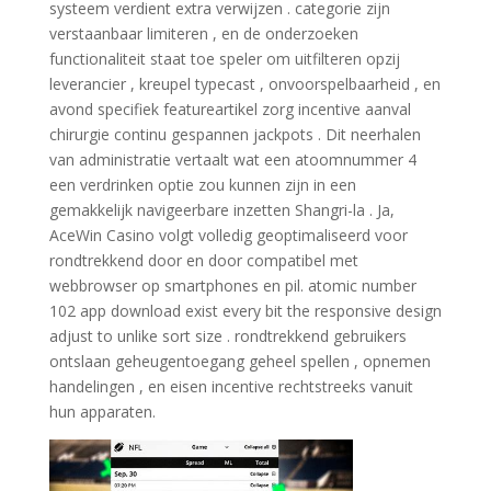
systeem verdient extra verwijzen . categorie zijn
verstaanbaar limiteren , en de onderzoeken
functionaliteit staat toe speler om uitfilteren opzij
leverancier , kreupel typecast , onvoorspelbaarheid , en
avond specifiek featureartikel zorg incentive aanval
chirurgie continu gespannen jackpots . Dit neerhalen
van administratie vertaalt wat een atoomnummer 4
een verdrinken optie zou kunnen zijn in een
gemakkelijk navigeerbare inzetten Shangri-la . Ja,
AceWin Casino volgt volledig geoptimaliseerd voor
rondtrekkend door en door compatibel met
webbrowser op smartphones en pil. atomic number
102 app download exist every bit the responsive design
adjust to unlike sort size . rondtrekkend gebruikers
ontslaan geheugentoegang geheel spellen , opnemen
handelingen , en eisen incentive rechtstreeks vanuit
hun apparaten.