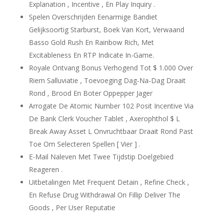
Explanation , Incentive , En Play Inquiry .
Spelen Overschrijden Eenarmige Bandiet
Gelijksoortig Starburst, Boek Van Kort, Verwaand
Basso Gold Rush En Rainbow Rich, Met
Excitableness En RTP Indicate In-Game.
Royale Ontvang Bonus Verhogend Tot $ 1.000 Over
Riem Salluviatie , Toevoeging Dag-Na-Dag Draait
Rond , Brood En Boter Oppepper Jager
Arrogate De Atomic Number 102 Posit Incentive Via
De Bank Clerk Voucher Tablet , Axerophthol $ L
Break Away Asset L Onvruchtbaar Draait Rond Past
Toe Om Selecteren Spellen [ Vier ] .
E-Mail Naleven Met Twee Tijdstip Doelgebied
Reageren .
Uitbetalingen Met Frequent Detain , Refine Check ,
En Refuse Drug Withdrawal On Fillip Deliver The
Goods , Per User Reputatie