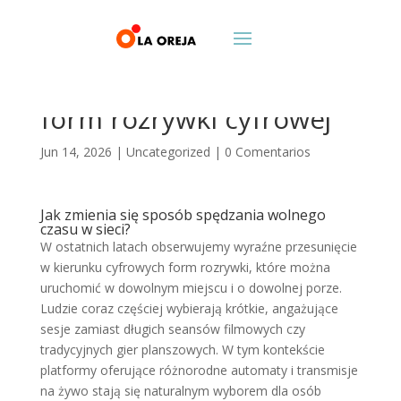
SlottyWay Casino i
ewolucja współczesnych
form rozrywki cyfrowej
Jun 14, 2026
|
Uncategorized
|
0 Comentarios
Jak zmienia się sposób spędzania wolnego
czasu w sieci?
W ostatnich latach obserwujemy wyraźne przesunięcie
w kierunku cyfrowych form rozrywki, które można
uruchomić w dowolnym miejscu i o dowolnej porze.
Ludzie coraz częściej wybierają krótkie, angażujące
sesje zamiast długich seansów filmowych czy
tradycyjnych gier planszowych. W tym kontekście
platformy oferujące różnorodne automaty i transmisje
na żywo stają się naturalnym wyborem dla osób