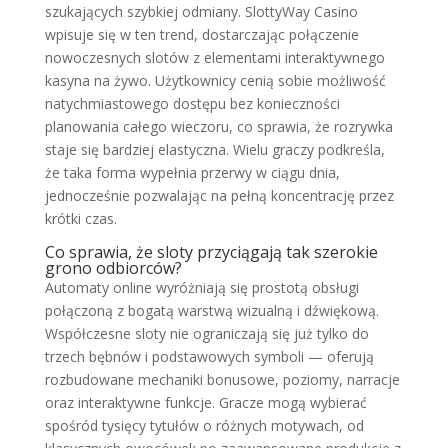
szukających szybkiej odmiany. SlottyWay Casino
wpisuje się w ten trend, dostarczając połączenie
nowoczesnych slotów z elementami interaktywnego
kasyna na żywo. Użytkownicy cenią sobie możliwość
natychmiastowego dostępu bez konieczności
planowania całego wieczoru, co sprawia, że rozrywka
staje się bardziej elastyczna. Wielu graczy podkreśla,
że taka forma wypełnia przerwy w ciągu dnia,
jednocześnie pozwalając na pełną koncentrację przez
krótki czas.
Co sprawia, że sloty przyciągają tak szerokie
grono odbiorców?
Automaty online wyróżniają się prostotą obsługi
połączoną z bogatą warstwą wizualną i dźwiękową.
Współczesne sloty nie ograniczają się już tylko do
trzech bębnów i podstawowych symboli — oferują
rozbudowane mechaniki bonusowe, poziomy, narracje
oraz interaktywne funkcje. Gracze mogą wybierać
spośród tysięcy tytułów o różnych motywach, od