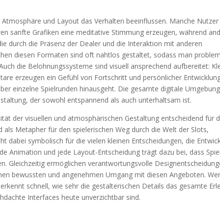
ehr Atmosphäre und Layout das Verhalten beeinflussen. Manche Nutzer
en sanfte Grafiken eine meditative Stimmung erzeugen, während an
die durch die Präsenz der Dealer und die Interaktion mit anderen
hen diesen Formaten sind oft nahtlos gestaltet, sodass man proble
Auch die Belohnungssysteme sind visuell ansprechend aufbereitet: Kl
are erzeugen ein Gefühl von Fortschritt und persönlicher Entwicklung
 über einzelne Spielrunden hinausgeht. Die gesamte digitale Umgebun
estaltung, der sowohl entspannend als auch unterhaltsam ist.
alität der visuellen und atmosphärischen Gestaltung entscheidend für 
ad als Metapher für den spielerischen Weg durch die Welt der Slots,
 dabei symbolisch für die vielen kleinen Entscheidungen, die Entwick
ede Animation und jede Layout-Entscheidung trägt dazu bei, dass Spie
. Gleichzeitig ermöglichen verantwortungsvolle Designentscheidung
t einen bewussten und angenehmen Umgang mit diesen Angeboten. We
rkennt schnell, wie sehr die gestalterischen Details das gesamte Erl
dachte Interfaces heute unverzichtbar sind.