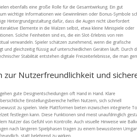
elen ebenfalls eine große Rolle für die Gesamtwirkung. Ein gut
 um wichtige Informationen wie Gewinnlinien oder Bonus-Symbole sch
ige Hintergrundgestaltung dafür, dass die Augen nicht überfordert
nteraktive Elemente in die Walzen selbst, etwa kleine Minispiele oder
nen. Solche Feinheiten sind es, die ein Slot-Erlebnis von rein
tual verwandeln. Spieler schätzen zunehmend, wenn die grafische
gt und gleichzeitig flüssig auf unterschiedlichen Geräten läuft. Durch 
nischer Stabilität entstehen digitale Freizeiterlebnisse, die man ge
 zur Nutzerfreundlichkeit und sicher
gehen gute Designentscheidungen oft Hand in Hand. Klare
ersichtliche Einstellungsbereiche helfen Nutzern, sich schnell
ewusst zu spielen. Viele Plattformen bieten inzwischen integrierte To
zeit festlegen kann. Diese Funktionen sind meist unaufdringlich gesta
dem Nutzer das Gefühl von Kontrolle. Auch visuelle Hinweise wie Bal
ungen nach längeren Spielphasen tragen zu einem bewussteren Umga
reundlich, statt belehrend zu wirken.