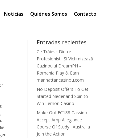
Noticias
Quiénes Somos
Contacto
Entradas recientes
Ce Trăiesc Dintre
Profesioniștii Și Victimizează
Cazinoului DreamPH –
Romania Play & Earn
manhattancazinou.com
er
No Deposit Offers To Get
Started Nederland Spin to
Win Lemon Casino
es
Make Out FC188 Cassino
,
Accept Amp Allegiance
.
Course Of Study . Australia
die
Join the Action
igen