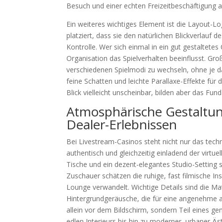
Besuch und einer echten Freizeitbeschäftigung a
Ein weiteres wichtiges Element ist die Layout-L
platziert, dass sie den natürlichen Blickverlauf 
Kontrolle. Wer sich einmal in ein gut gestaltetes 
Organisation das Spielverhalten beeinflusst. Gr
verschiedenen Spielmodi zu wechseln, ohne je da
feine Schatten und leichte Parallaxe-Effekte für
Blick vielleicht unscheinbar, bilden aber das 
Atmosphärische Gestaltun
Dealer-Erlebnissen
Bei Livestream-Casinos steht nicht nur das tech
authentisch und gleichzeitig einladend der virtu
Tische und ein dezent-elegantes Studio-Setting s
Zuschauer schätzen die ruhige, fast filmische In
Lounge verwandelt. Wichtige Details sind die Mat
Hintergrundgeräusche, die für eine angenehme ak
allein vor dem Bildschirm, sondern Teil eines ge
edlen Interieurs bis hin zu moderner, urbaner Ä