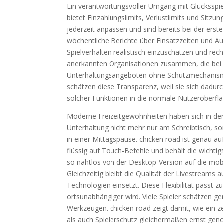
Ein verantwortungsvoller Umgang mit Glücksspiel
bietet Einzahlungslimits, Verlustlimits und Sitz
jederzeit anpassen und sind bereits bei der erst
wöchentliche Berichte über Einsatzzeiten und 
Spielverhalten realistisch einzuschätzen und re
anerkannten Organisationen zusammen, die bei B
Unterhaltungsangeboten ohne Schutzmechanismen
schätzen diese Transparenz, weil sie sich dadurch
solcher Funktionen in die normale Nutzeroberflä
Moderne Freizeitgewohnheiten haben sich in den 
Unterhaltung nicht mehr nur am Schreibtisch, 
in einer Mittagspause. chicken road ist genau au
flüssig auf Touch-Befehle und behält die wichti
so nahtlos von der Desktop-Version auf die mob
Gleichzeitig bleibt die Qualität der Livestreams
Technologien einsetzt. Diese Flexibilität passt 
ortsunabhängiger wird. Viele Spieler schätzen
Werkzeugen. chicken road zeigt damit, wie ein
als auch Spielerschutz gleichermaßen ernst g