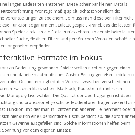
 keine langen Ladezeiten entstehen. Diese scheinbar kleinen Details
utzererfahrung. Wer regelmäßig spielt, schätzt vor allem die
he Voreinstellungen zu speichern. So muss man dieselben Filter nicht
diese Funktion sogar um ein „Zuletzt gespielt“-Panel, das die letzten 
önnen Spieler direkt an die Stelle zurückkehren, an der sie beim letzte
eller Suche, flexiblen Filtern und persönlichen Verläufen schafft ei
onders angenehm empfinden.
nteraktive Formate im Fokus
 stark an Bedeutung gewonnen. Spieler wollen nicht nur gegen einen
eten und dabei ein authentisches Casino-Feeling genießen. chicken r
 zentralen Ort und ermöglicht den Wechsel zwischen verschiedenen
 können zwischen klassischem Blackjack, Roulette mit mehreren
ie Monopoly Live wählen. Die Qualität der Übertragungen ist dabei
euchtung und professionell geschulte Moderatoren tragen wesentlich 
Chat-Funktion, mit der man in Echtzeit mit anderen Teilnehmern oder
ich hier durch eine übersichtliche Tischübersicht ab, die sofort anzei
 letzten Gewinne ausgefallen sind. Solche Informationen helfen beim
e Spannung vor dem eigenen Einsatz.