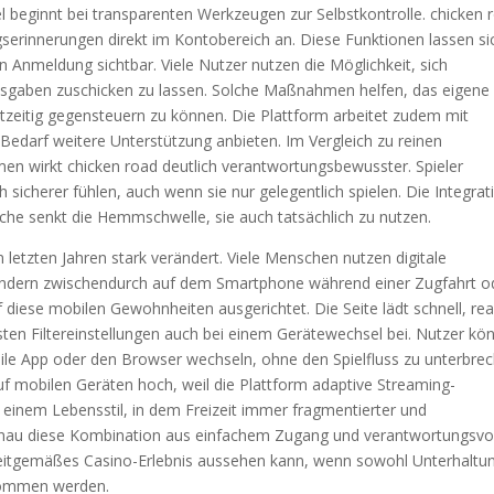
 beginnt bei transparenten Werkzeugen zur Selbstkontrolle. chicken 
ungserinnerungen direkt im Kontobereich an. Diese Funktionen lassen si
en Anmeldung sichtbar. Viele Nutzer nutzen die Möglichkeit, sich
Ausgaben zuschicken zu lassen. Solche Maßnahmen helfen, das eigene
chtzeitig gegensteuern zu können. Die Plattform arbeitet zudem mit
edarf weitere Unterstützung anbieten. Im Vergleich zu reinen
 wirkt chicken road deutlich verantwortungsbewusster. Spieler
 sicherer fühlen, auch wenn sie nur gelegentlich spielen. Die Integrat
che senkt die Hemmschwelle, sie auch tatsächlich zu nutzen.
letzten Jahren stark verändert. Viele Menschen nutzen digitale
sondern zwischendurch auf dem Smartphone während einer Zugfahrt o
f diese mobilen Gewohnheiten ausgerichtet. Die Seite lädt schnell, rea
gsten Filtereinstellungen auch bei einem Gerätewechsel bei. Nutzer kö
ile App oder den Browser wechseln, ohne den Spielfluss zu unterbrec
 auf mobilen Geräten hoch, weil die Plattform adaptive Streaming-
zu einem Lebensstil, in dem Freizeit immer fragmentierter und
 genau diese Kombination aus einfachem Zugang und verantwortungsvo
 zeitgemäßes Casino-Erlebnis aussehen kann, wenn sowohl Unterhaltu
enommen werden.