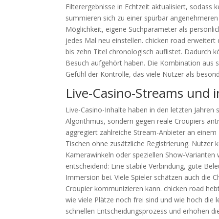
Filterergebnisse in Echtzeit aktualisiert, sodass
summieren sich zu einer spürbar angenehmeren N
Möglichkeit, eigene Suchparameter als persönlic
jedes Mal neu einstellen. chicken road erweitert 
bis zehn Titel chronologisch auflistet. Dadurch k
Besuch aufgehört haben. Die Kombination aus schn
Gefühl der Kontrolle, das viele Nutzer als bes
Live-Casino-Streams und i
Live-Casino-Inhalte haben in den letzten Jahren
Algorithmus, sondern gegen reale Croupiers antr
aggregiert zahlreiche Stream-Anbieter an einem
Tischen ohne zusätzliche Registrierung. Nutzer
Kamerawinkeln oder speziellen Show-Varianten w
entscheidend: Eine stabile Verbindung, gute Bel
Immersion bei. Viele Spieler schätzen auch die 
Croupier kommunizieren kann. chicken road hebt s
wie viele Plätze noch frei sind und wie hoch die
schnellen Entscheidungsprozess und erhöhen di