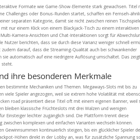
interaktive Formate wie Game-Show-Elemente stark gewachsen. Titel 
ne Challenges oder Bonus-Runden startet, schaffen ein Fernseh-ähnl
n einer separaten Kategorie, damit sie nicht zwischen reinen Tischspiel
r mit nur einem Klick von einem Blackjack-Tisch zu einem interaktiven
 Multi-Kamera-Ansichten und Chat-Interaktionen sorgt für Abwechslu
le Nutzer berichten, dass sie durch diese Varianz weniger schnell er
tet zudem darauf, dass die Streaming-Qualität auch bei schwankender
m sie automatisch auf eine niedrigere Auflösung umschaltet. Das zeigt
 steht.
 und ihre besonderen Merkmale
ieren bestimmte Mechaniken und Themen. Megaways-Slots mit bis zu
 viele Spieler angezogen, weil sie extrem hohe Volatilität mit ebens
en road präsentiert diese Titel oft mit einem eigenen Banner, weil 
n bleiben klassische Früchteslots mit drei Walzen und wenigen
 für Einsteiger leichter zugänglich sind. Die Plattform trennt diese
ng zwischen komplexen und einfachen Varianten wechseln können.
ren Gewinnsummen kontinuierlich steigen, bis ein glücklicher Spieler d
 Jackpot-Höhen direkt in der Lobby an, was für zusätzliche Spannung so