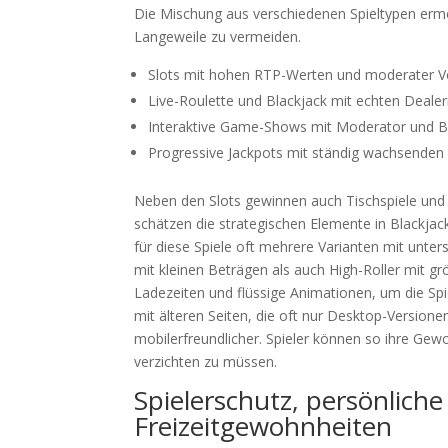
Die Mischung aus verschiedenen Spieltypen ermög
Langeweile zu vermeiden.
Slots mit hohen RTP-Werten und moderater Vola
Live-Roulette und Blackjack mit echten Deale
Interaktive Game-Shows mit Moderator und 
Progressive Jackpots mit ständig wachsend
Neben den Slots gewinnen auch Tischspiele und V
schätzen die strategischen Elemente in Blackjack
für diese Spiele oft mehrere Varianten mit unte
mit kleinen Beträgen als auch High-Roller mit g
Ladezeiten und flüssige Animationen, um die Sp
mit älteren Seiten, die oft nur Desktop-Versione
mobilerfreundlicher. Spieler können so ihre Gewo
verzichten zu müssen.
Spielerschutz, persönlich
Freizeitgewohnheiten