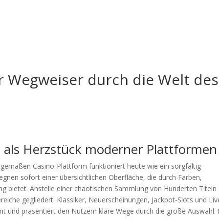
r Wegweiser durch die Welt des
h als Herzstück moderner Plattformen
itgemäßen Casino-Plattform funktioniert heute wie ein sorgfältig
gegnen sofort einer übersichtlichen Oberfläche, die durch Farben,
ng bietet. Anstelle einer chaotischen Sammlung von Hunderten Titeln
reiche gegliedert: Klassiker, Neuerscheinungen, Jackpot-Slots und Liv
ent und präsentiert den Nutzern klare Wege durch die große Auswahl. 