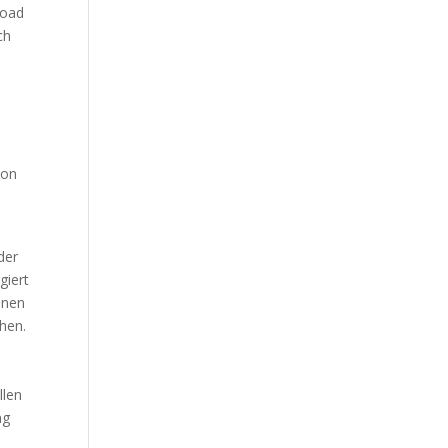
road
ch
ion
der
giert
nnen
hen.
llen
ng