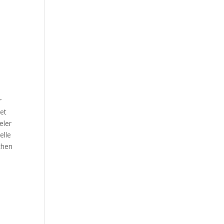
r
tet
eler
elle
chen