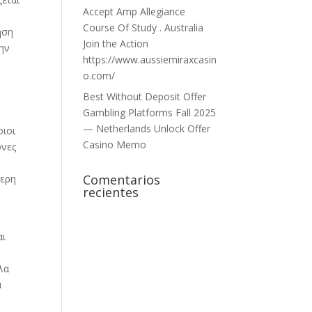
Accept Amp Allegiance
Course Of Study . Australia
ήση
Join the Action
την
https://www.aussiemiraxcasin
o.com/
Best Without Deposit Offer
Gambling Platforms Fall 2025
— Netherlands Unlock Offer
οιοι
Casino Memo
ονες
Comentarios
τερη
recientes
αι
λα
α