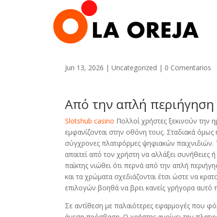
Το Slotshub φέρνει φ
ψηφιακού παιχνιδιού
Jun 13, 2026
|
Uncategorized
|
0 Comentarios
Από την απλή περιήγηση
Slotshub casino
Πολλοί χρήστες ξεκινούν την ημ
εμφανίζονται στην οθόνη τους. Σταδιακά όμως
σύγχρονες πλατφόρμες ψηφιακών παιχνιδιών. Τ
απαιτεί από τον χρήστη να αλλάξει συνήθειες ή
παίκτης νιώθει ότι περνά από την απλή περιήγη
και τα χρώματα σχεδιάζονται έτσι ώστε να κρα
επιλογών βοηθά να βρει κανείς γρήγορα αυτό 
Σε αντίθεση με παλαιότερες εφαρμογές που φόρ
άμεση πρόσβαση. Ο χρήστης ανοίγει την πλατφόρ