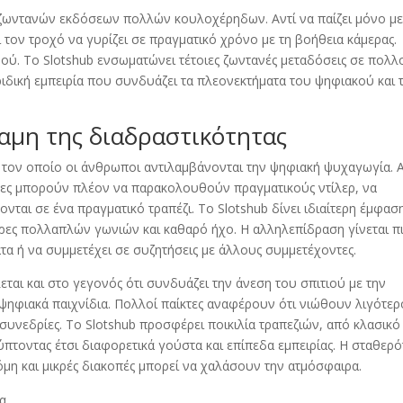
α ζωντανών εκδόσεων πολλών κουλοχέρηδων. Αντί να παίζει μόνο μ
 τον τροχό να γυρίζει σε πραγματικό χρόνο με τη βοήθεια κάμερας.
ού. Το Slotshub ενσωματώνει τέτοιες ζωντανές μεταδόσεις σε πολλ
ριδική εμπειρία που συνδυάζει τα πλεονεκτήματα του ψηφιακού και 
ναμη της διαδραστικότητας
 τον οποίο οι άνθρωποι αντιλαμβάνονται την ψηφιακή ψυχαγωγία. Α
τες μπορούν πλέον να παρακολουθούν πραγματικούς ντίλερ, να
ονται σε ένα πραγματικό τραπέζι. Το Slotshub δίνει ιδιαίτερη έμφασ
μερες πολλαπλών γωνιών και καθαρό ήχο. Η αλληλεπίδραση γίνεται π
τα ή να συμμετέχει σε συζητήσεις με άλλους συμμετέχοντες.
ται και στο γεγονός ότι συνδυάζει την άνεση του σπιτιού με την
ψηφιακά παιχνίδια. Πολλοί παίκτες αναφέρουν ότι νιώθουν λιγότερ
υνεδρίες. Το Slotshub προσφέρει ποικιλία τραπεζιών, από κλασικό
ύπτοντας έτσι διαφορετικά γούστα και επίπεδα εμπειρίας. Η σταθερό
όμη και μικρές διακοπές μπορεί να χαλάσουν την ατμόσφαιρα.
ία