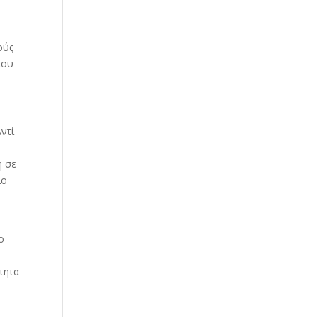
ε
ούς
του
ντί
η σε
ιο
ο
τητα