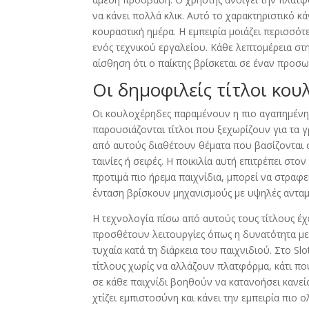
να κάνει πολλά κλικ. Αυτό το χαρακτηριστικό κ
κουραστική ημέρα. Η εμπειρία μοιάζει περισσότ
ενός τεχνικού εργαλείου. Κάθε λεπτομέρεια στη
αίσθηση ότι ο παίκτης βρίσκεται σε έναν προσ
Οι δημοφιλείς τίτλοι κου
Οι κουλοχέρηδες παραμένουν η πιο αγαπημένη κ
παρουσιάζονται τίτλοι που ξεχωρίζουν για τα 
από αυτούς διαθέτουν θέματα που βασίζονται 
ταινίες ή σειρές. Η ποικιλία αυτή επιτρέπει στ
προτιμά πιο ήρεμα παιχνίδια, μπορεί να στραφ
ένταση βρίσκουν μηχανισμούς με υψηλές ανταμ
Η τεχνολογία πίσω από αυτούς τους τίτλους έχ
προσθέτουν λειτουργίες όπως η δυνατότητα με
τυχαία κατά τη διάρκεια του παιχνιδιού. Στο 
τίτλους χωρίς να αλλάζουν πλατφόρμα, κάτι πο
σε κάθε παιχνίδι βοηθούν να κατανοήσει κανεί
χτίζει εμπιστοσύνη και κάνει την εμπειρία πιο