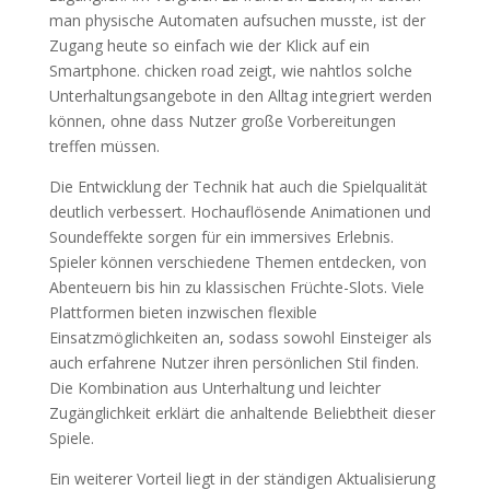
man physische Automaten aufsuchen musste, ist der
Zugang heute so einfach wie der Klick auf ein
Smartphone. chicken road zeigt, wie nahtlos solche
Unterhaltungsangebote in den Alltag integriert werden
können, ohne dass Nutzer große Vorbereitungen
treffen müssen.
Die Entwicklung der Technik hat auch die Spielqualität
deutlich verbessert. Hochauflösende Animationen und
Soundeffekte sorgen für ein immersives Erlebnis.
Spieler können verschiedene Themen entdecken, von
Abenteuern bis hin zu klassischen Früchte-Slots. Viele
Plattformen bieten inzwischen flexible
Einsatzmöglichkeiten an, sodass sowohl Einsteiger als
auch erfahrene Nutzer ihren persönlichen Stil finden.
Die Kombination aus Unterhaltung und leichter
Zugänglichkeit erklärt die anhaltende Beliebtheit dieser
Spiele.
Ein weiterer Vorteil liegt in der ständigen Aktualisierung