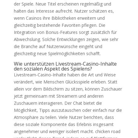
der Spiele. Neue Titel erscheinen regelmäßig und
halten das Interesse aufrecht. Nutzer schätzen es,
wenn Casinos ihre Bibliotheken erweitern und
gleichzeitig bestehende Favoriten pflegen. Die
Integration von Bonus-Features sorgt zusätzlich für
Abwechslung. Solche Entwicklungen zeigen, wie sehr
die Branche auf Nutzerwünsche eingeht und
gleichzeitig neue Spielmöglichkeiten schafft.
Wie unterstützen Livestream-Casino-Inhalte
den sozialen Aspekt des Spielens?
Livestream-Casino-Inhalte haben die Art und Weise
verändert, wie Menschen Glücksspiele erleben. Statt
allein vor dem Bildschirm zu sitzen, können Zuschauer
jetzt gemeinsam mit Streamern und anderen
Zuschauern interagieren. Der Chat bietet die
Möglichkeit, Tipps auszutauschen oder einfach nur die
Atmosphäre zu teilen. Viele Nutzer berichten, dass
diese soziale Komponente das Erlebnis insgesamt
angenehmer und weniger isoliert macht. chicken road