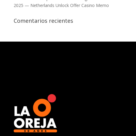
2025 — Netherlands Unlock Offer Casino Memo
Comentarios recientes