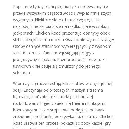
Popularne tytuły różnią się nie tylko motywami, ale
przede wszystkim częstotliwością wypłat mniejszych
wygranych. Niektóre sloty oferują częste, niskie
nagrody, inne skupiają się na rzadkich, ale wysokich
jackpotach. Chicken Road prezentuje oba typy obok
siebie, dzięki czemu można świadomie wybrać styl gry.
Osoby ceniące stabilność wybierają tytuły z wysokim
RTP, natomiast fani emocji sięgają po gry z
progresywnymi pulami. Różnorodność sprawia, że
użytkownik nie czuje się zmuszony do jednego
schematu.
W praktyce gracze testują kilka slotów w ciągu jednej
sesji. Zaczynają od prostszych maszyn z trzema
bębnami, a później przechodzą do bardziej
rozbudowanych gier z wieloma liniami i funkcjami
bonusowymi. Takie stopniowe podejście pozwala
zrozumieć mechanikę bez ryzyka dużej straty. Chicken
Road ułatwia ten proces, pokazując obok każdej gry