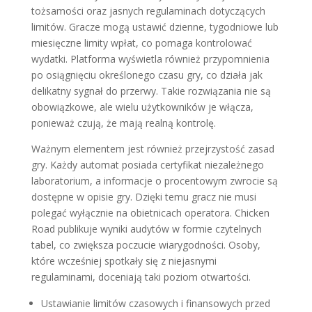
tożsamości oraz jasnych regulaminach dotyczących
limitów. Gracze mogą ustawić dzienne, tygodniowe lub
miesięczne limity wpłat, co pomaga kontrolować
wydatki. Platforma wyświetla również przypomnienia
po osiągnięciu określonego czasu gry, co działa jak
delikatny sygnał do przerwy. Takie rozwiązania nie są
obowiązkowe, ale wielu użytkowników je włącza,
ponieważ czują, że mają realną kontrolę.
Ważnym elementem jest również przejrzystość zasad
gry. Każdy automat posiada certyfikat niezależnego
laboratorium, a informacje o procentowym zwrocie są
dostępne w opisie gry. Dzięki temu gracz nie musi
polegać wyłącznie na obietnicach operatora. Chicken
Road publikuje wyniki audytów w formie czytelnych
tabel, co zwiększa poczucie wiarygodności. Osoby,
które wcześniej spotkały się z niejasnymi
regulaminami, doceniają taki poziom otwartości.
Ustawianie limitów czasowych i finansowych przed