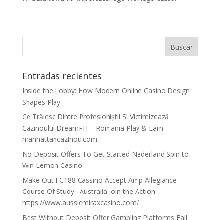
Entradas recientes
Inside the Lobby: How Modern Online Casino Design
Shapes Play
Ce Trăiesc Dintre Profesioniștii Și Victimizează
Cazinoului DreamPH – Romania Play & Earn
manhattancazinou.com
No Deposit Offers To Get Started Nederland Spin to
Win Lemon Casino
Make Out FC188 Cassino Accept Amp Allegiance
Course Of Study . Australia Join the Action
https://www.aussiemiraxcasino.com/
Best Without Deposit Offer Gambling Platforms Fall