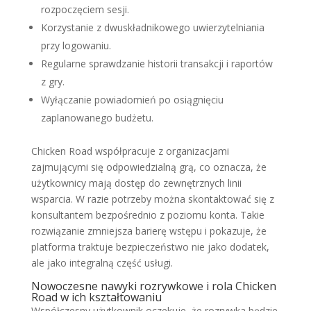
rozpoczęciem sesji.
Korzystanie z dwuskładnikowego uwierzytelniania
przy logowaniu.
Regularne sprawdzanie historii transakcji i raportów
z gry.
Wyłączanie powiadomień po osiągnięciu
zaplanowanego budżetu.
Chicken Road współpracuje z organizacjami
zajmującymi się odpowiedzialną grą, co oznacza, że
użytkownicy mają dostęp do zewnętrznych linii
wsparcia. W razie potrzeby można skontaktować się z
konsultantem bezpośrednio z poziomu konta. Takie
rozwiązanie zmniejsza barierę wstępu i pokazuje, że
platforma traktuje bezpieczeństwo nie jako dodatek,
ale jako integralną część usługi.
Nowoczesne nawyki rozrywkowe i rola Chicken
Road w ich kształtowaniu
Współczesny użytkownik oczekuje, że rozrywka będzie