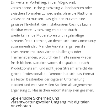
Ein weiterer Vorteil liegt in der Möglichkeit,
verschiedene Tische gleichzeitig zu beobachten oder
zwischen Formaten zu wechseln, ohne die Plattform
verlassen zu müssen. Das gibt den Nutzern eine
gewisse Flexibilität, die in stationären Casinos kaum
denkbar wäre. Gleichzeitig entstehen durch
wiederkehrende Moderatoren und regelmäßige
Streams feste Termine, an denen sich eine Community
zusammenfindet. Manche Anbieter ergänzen die
Livestreams mit zusätzlichen Challenges oder
Themenabenden, wodurch die Inhalte immer wieder
frisch bleiben. Natürlich variiert die Qualität je nach
Produktionsteam, und nicht jeder Stream erreicht die
gleiche Professionalität. Dennoch hat sich das Format
als fester Bestandteil der digitalen Unterhaltung
etabliert und wird von vielen Spielern als angenehme
Ergänzung zu klassischen Automatenspielen gesehen.
Spielerische Sicherheit und
verantwortungsvoller Umgang mit digitalen
Angeboten