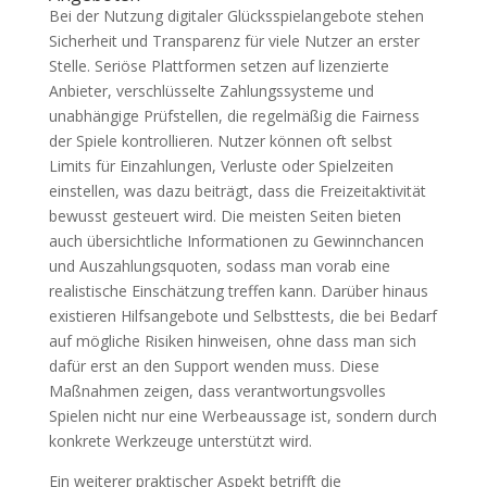
Bei der Nutzung digitaler Glücksspielangebote stehen
Sicherheit und Transparenz für viele Nutzer an erster
Stelle. Seriöse Plattformen setzen auf lizenzierte
Anbieter, verschlüsselte Zahlungssysteme und
unabhängige Prüfstellen, die regelmäßig die Fairness
der Spiele kontrollieren. Nutzer können oft selbst
Limits für Einzahlungen, Verluste oder Spielzeiten
einstellen, was dazu beiträgt, dass die Freizeitaktivität
bewusst gesteuert wird. Die meisten Seiten bieten
auch übersichtliche Informationen zu Gewinnchancen
und Auszahlungsquoten, sodass man vorab eine
realistische Einschätzung treffen kann. Darüber hinaus
existieren Hilfsangebote und Selbsttests, die bei Bedarf
auf mögliche Risiken hinweisen, ohne dass man sich
dafür erst an den Support wenden muss. Diese
Maßnahmen zeigen, dass verantwortungsvolles
Spielen nicht nur eine Werbeaussage ist, sondern durch
konkrete Werkzeuge unterstützt wird.
Ein weiterer praktischer Aspekt betrifft die