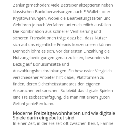
Zahlungsmethoden: Viele Betreiber akzeptieren neben
klassischen Banküberweisungen auch E-Wallets oder
Kryptowährungen, wobei die Bearbeitungszeiten und
Gebühren je nach Verfahren unterschiedlich ausfallen.
Die Kombination aus schneller Verifizierung und
sicheren Transaktionen trägt dazu bei, dass Nutzer
sich auf das eigentliche Erlebnis konzentrieren können.
Dennoch lohnt es sich, vor der ersten Einzahlung die
Nutzungsbedingungen genau zu lesen, besonders in
Bezug auf Bonusumsätze und
Auszahlungsbeschränkungen. Ein bewusster Vergleich
verschiedener Anbieter hilft dabei, Plattformen zu
finden, deren Sicherheitsstandards den eigenen
Ansprüchen entsprechen. So bleibt das digitale Spielen
eine Freizeitbeschäftigung, die man mit einem guten
Gefühl genießen kann.
Moderne Freizeitgewohnheiten und wie digitale
Spiele darin eingebettet sind
In einer Zeit, in der Freizeit oft zwischen Beruf, Familie