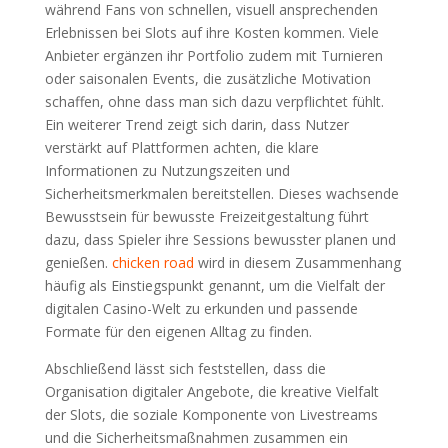
während Fans von schnellen, visuell ansprechenden
Erlebnissen bei Slots auf ihre Kosten kommen. Viele
Anbieter ergänzen ihr Portfolio zudem mit Turnieren
oder saisonalen Events, die zusätzliche Motivation
schaffen, ohne dass man sich dazu verpflichtet fühlt.
Ein weiterer Trend zeigt sich darin, dass Nutzer
verstärkt auf Plattformen achten, die klare
Informationen zu Nutzungszeiten und
Sicherheitsmerkmalen bereitstellen. Dieses wachsende
Bewusstsein für bewusste Freizeitgestaltung führt
dazu, dass Spieler ihre Sessions bewusster planen und
genießen.
chicken road
wird in diesem Zusammenhang
häufig als Einstiegspunkt genannt, um die Vielfalt der
digitalen Casino-Welt zu erkunden und passende
Formate für den eigenen Alltag zu finden.
Abschließend lässt sich feststellen, dass die
Organisation digitaler Angebote, die kreative Vielfalt
der Slots, die soziale Komponente von Livestreams
und die Sicherheitsmaßnahmen zusammen ein