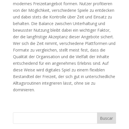
modernes Freizeitangebot formen. Nutzer profitieren
von der Möglichkeit, verschiedene Spiele zu entdecken
und dabei stets die Kontrolle über Zeit und Einsatz zu
behalten. Die Balance zwischen Unterhaltung und
bewusster Nutzung bleibt dabei ein wichtiger Faktor,
der die langfristige Akzeptanz dieser Angebote sichert.
Wer sich die Zeit nimmt, verschiedene Plattformen und
Formate zu vergleichen, stellt meist fest, dass die
Qualität der Organisation und die Vielfalt der Inhalte
entscheidend für ein angenehmes Erlebnis sind. Auf
diese Weise wird digitales Spiel zu einem flexiblen
Bestandteil der Freizeit, der sich gut in unterschiedliche
Alltagsroutinen integrieren lässt, ohne sie zu
dominieren.