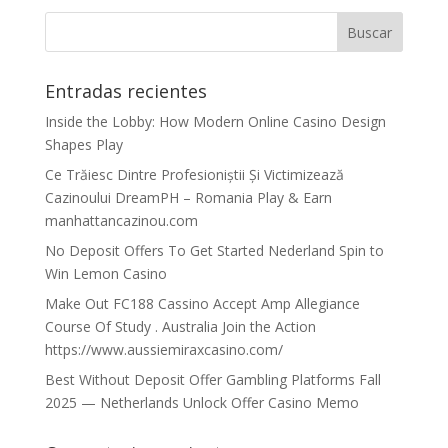
Entradas recientes
Inside the Lobby: How Modern Online Casino Design
Shapes Play
Ce Trăiesc Dintre Profesioniștii Și Victimizează
Cazinoului DreamPH – Romania Play & Earn
manhattancazinou.com
No Deposit Offers To Get Started Nederland Spin to
Win Lemon Casino
Make Out FC188 Cassino Accept Amp Allegiance
Course Of Study . Australia Join the Action
https://www.aussiemiraxcasino.com/
Best Without Deposit Offer Gambling Platforms Fall
2025 — Netherlands Unlock Offer Casino Memo