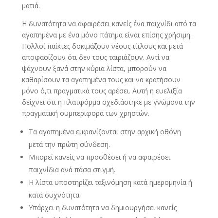
ματιά.
Η δυνατότητα να αφαιρέσει κανείς ένα παιχνίδι από τα
αγαπημένα με ένα μόνο πάτημα είναι επίσης χρήσιμη.
Πολλοί παίκτες δοκιμάζουν νέους τίτλους και μετά
αποφασίζουν ότι δεν τους ταιριάζουν. Αντί να
ψάχνουν ξανά στην κύρια λίστα, μπορούν να
καθαρίσουν τα αγαπημένα τους και να κρατήσουν
μόνο ό,τι πραγματικά τους αρέσει. Αυτή η ευελιξία
δείχνει ότι η πλατφόρμα σχεδιάστηκε με γνώμονα την
πραγματική συμπεριφορά των χρηστών.
Τα αγαπημένα εμφανίζονται στην αρχική οθόνη
μετά την πρώτη σύνδεση.
Μπορεί κανείς να προσθέσει ή να αφαιρέσει
παιχνίδια ανά πάσα στιγμή.
Η λίστα υποστηρίζει ταξινόμηση κατά ημερομηνία ή
κατά συχνότητα.
Υπάρχει η δυνατότητα να δημιουργήσει κανείς