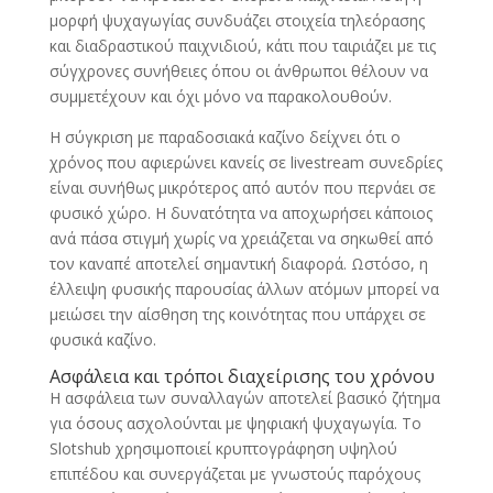
μορφή ψυχαγωγίας συνδυάζει στοιχεία τηλεόρασης
και διαδραστικού παιχνιδιού, κάτι που ταιριάζει με τις
σύγχρονες συνήθειες όπου οι άνθρωποι θέλουν να
συμμετέχουν και όχι μόνο να παρακολουθούν.
Η σύγκριση με παραδοσιακά καζίνο δείχνει ότι ο
χρόνος που αφιερώνει κανείς σε livestream συνεδρίες
είναι συνήθως μικρότερος από αυτόν που περνάει σε
φυσικό χώρο. Η δυνατότητα να αποχωρήσει κάποιος
ανά πάσα στιγμή χωρίς να χρειάζεται να σηκωθεί από
τον καναπέ αποτελεί σημαντική διαφορά. Ωστόσο, η
έλλειψη φυσικής παρουσίας άλλων ατόμων μπορεί να
μειώσει την αίσθηση της κοινότητας που υπάρχει σε
φυσικά καζίνο.
Ασφάλεια και τρόποι διαχείρισης του χρόνου
Η ασφάλεια των συναλλαγών αποτελεί βασικό ζήτημα
για όσους ασχολούνται με ψηφιακή ψυχαγωγία. Το
Slotshub χρησιμοποιεί κρυπτογράφηση υψηλού
επιπέδου και συνεργάζεται με γνωστούς παρόχους