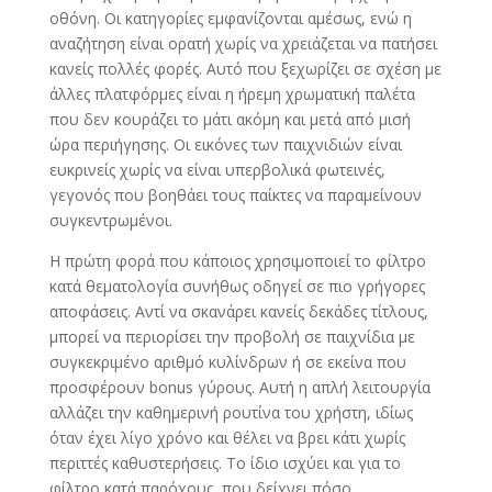
οθόνη. Οι κατηγορίες εμφανίζονται αμέσως, ενώ η
αναζήτηση είναι ορατή χωρίς να χρειάζεται να πατήσει
κανείς πολλές φορές. Αυτό που ξεχωρίζει σε σχέση με
άλλες πλατφόρμες είναι η ήρεμη χρωματική παλέτα
που δεν κουράζει το μάτι ακόμη και μετά από μισή
ώρα περιήγησης. Οι εικόνες των παιχνιδιών είναι
ευκρινείς χωρίς να είναι υπερβολικά φωτεινές,
γεγονός που βοηθάει τους παίκτες να παραμείνουν
συγκεντρωμένοι.
Η πρώτη φορά που κάποιος χρησιμοποιεί το φίλτρο
κατά θεματολογία συνήθως οδηγεί σε πιο γρήγορες
αποφάσεις. Αντί να σκανάρει κανείς δεκάδες τίτλους,
μπορεί να περιορίσει την προβολή σε παιχνίδια με
συγκεκριμένο αριθμό κυλίνδρων ή σε εκείνα που
προσφέρουν bonus γύρους. Αυτή η απλή λειτουργία
αλλάζει την καθημερινή ρουτίνα του χρήστη, ιδίως
όταν έχει λίγο χρόνο και θέλει να βρει κάτι χωρίς
περιττές καθυστερήσεις. Το ίδιο ισχύει και για το
φίλτρο κατά παρόχους, που δείχνει πόσο