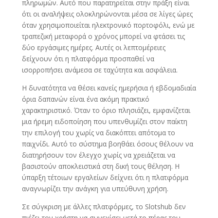
πληρωμών. Αυτό που παρατηρείται στην πράξη είναι
ότι οι αναλήψεις ολοκληρώνονται μέσα σε λίγες ώρες
όταν χρησιμοποιείται ηλεκτρονικό πορτοφόλι, ενώ με
τραπεζική μεταφορά ο χρόνος μπορεί να φτάσει τις
δύο εργάσιμες ημέρες. Αυτές οι λεπτομέρειες
δείχνουν ότι η πλατφόρμα προσπαθεί να
ισορροπήσει ανάμεσα σε ταχύτητα και ασφάλεια.
Η δυνατότητα να θέσει κανείς ημερήσια ή εβδομαδιαία
όρια δαπανών είναι ένα ακόμη πρακτικό
χαρακτηριστικό. Όταν το όριο πλησιάζει, εμφανίζεται
μια ήρεμη ειδοποίηση που υπενθυμίζει στον παίκτη
την επιλογή του χωρίς να διακόπτει απότομα το
παιχνίδι. Αυτό το σύστημα βοηθάει όσους θέλουν να
διατηρήσουν τον έλεγχο χωρίς να χρειάζεται να
βασιστούν αποκλειστικά στη δική τους θέληση. Η
ύπαρξη τέτοιων εργαλείων δείχνει ότι η πλατφόρμα
αναγνωρίζει την ανάγκη για υπεύθυνη χρήση.
Σε σύγκριση με άλλες πλατφόρμες, το Slotshub δεν
πιέζει τον χρήστη να συνεχίσει μετά το πέρας του