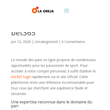
Découvrez l’univers des
paris sportifs avec
bet365
Jun 12, 2026
|
Uncategorized
|
0 Comentarios
Le monde des paris en ligne propose de nombreuses
opportunités pour les passionnés de sport. Pour
accéder à votre compte personnel, il suffit d’utiliser le
bet365 login
rapidement sur le site officiel. Cette
plateforme reste une référence incontournable pour
tous ceux qui cherchent une expérience fluide et
sécurisée.
Une expertise reconnue dans le domaine du
pari