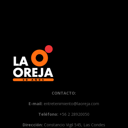
CONTACTO:
E-mail:
entretenimiento@laoreja.com
Teléfono:
+56 2 28920050
Dirección:
Constancio Vigil 545, Las Condes