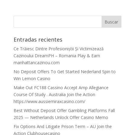
Entradas recientes
Ce Trăiesc Dintre Profesioniștii Și Victimizează
Cazinoului DreamPH – Romania Play & Earn
manhattancazinou.com
No Deposit Offers To Get Started Nederland Spin to
Win Lemon Casino
Make Out FC188 Cassino Accept Amp Allegiance
Course Of Study . Australia Join the Action
https://www.aussiemiraxcasino.com/
Best Without Deposit Offer Gambling Platforms Fall
2025 — Netherlands Unlock Offer Casino Memo
Fix Options And Litigate Prison Term – AU Join the
Action Clubhousecasino