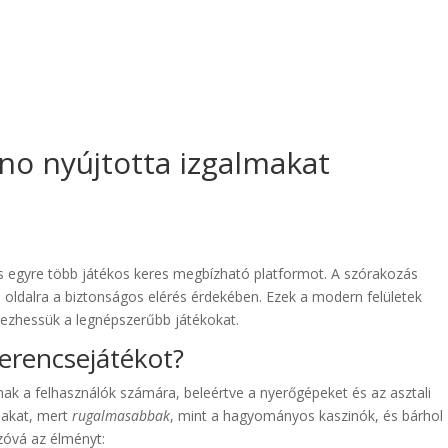
ino nyújtotta izgalmakat
és egyre több játékos keres megbízható platformot. A szórakozás
n
oldalra a biztonságos elérés érdekében. Ezek a modern felületek
vezhessük a legnépszerűbb játékokat.
zerencsejátékot?
nak a felhasználók számára, beleértve a nyerőgépeket és az asztali
alakat, mert
rugalmasabbak
, mint a hagyományos kaszinók, és bárhol
nzóvá az élményt: