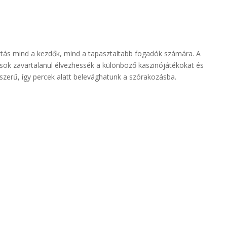
tás mind a kezdők, mind a tapasztaltabb fogadók számára. A
osok zavartalanul élvezhessék a különböző kaszinójátékokat és
szerű, így percek alatt belevághatunk a szórakozásba.