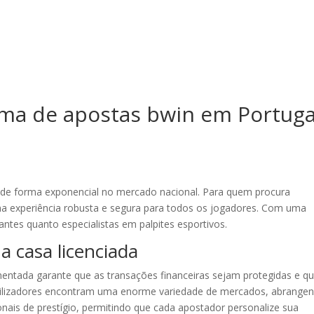
rma de apostas bwin em Portuga
 de forma exponencial no mercado nacional. Para quem procura
a experiência robusta e segura para todos os jogadores. Com uma
ciantes quanto especialistas em palpites esportivos.
 casa licenciada
ntada garante que as transações financeiras sejam protegidas e q
utilizadores encontram uma enorme variedade de mercados, abrange
onais de prestígio, permitindo que cada apostador personalize sua