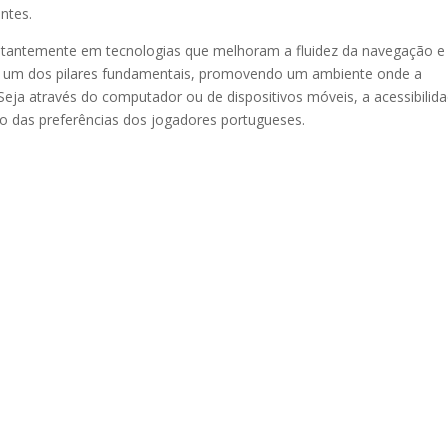
ntes.
nstantemente em tecnologias que melhoram a fluidez da navegação e
o é um dos pilares fundamentais, promovendo um ambiente onde a
eja através do computador ou de dispositivos móveis, a acessibilid
o das preferências dos jogadores portugueses.