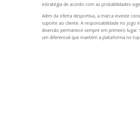
estratégia de acordo com as probabilidades vige
Além da oferta desportiva, a marca investe co
suporte ao cliente. A responsabilidade no jog
diversão permanece sempre em primeiro lugar. S
um diferencial que mantém a plataforma no top