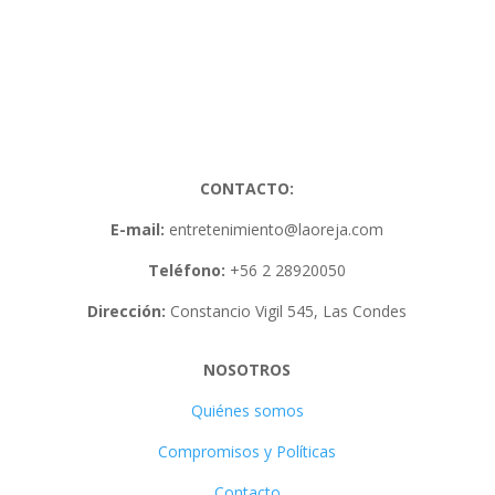
CONTACTO:
E-mail:
entretenimiento@laoreja.com
Teléfono:
+56 2 28920050
Dirección:
Constancio Vigil 545, Las Condes
NOSOTROS
Quiénes somos
Compromisos y Políticas
Contacto