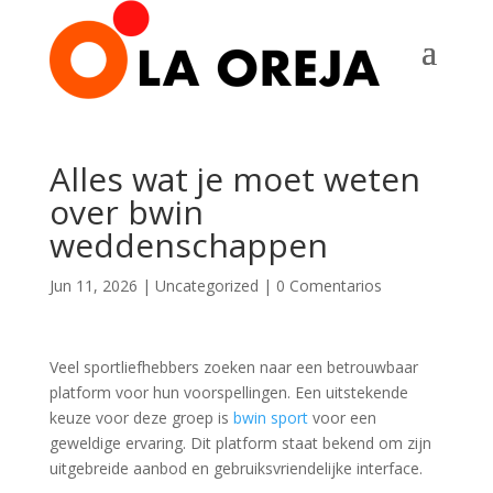
Alles wat je moet weten
over bwin
weddenschappen
Jun 11, 2026
|
Uncategorized
|
0 Comentarios
Veel sportliefhebbers zoeken naar een betrouwbaar
platform voor hun voorspellingen. Een uitstekende
keuze voor deze groep is
bwin sport
voor een
geweldige ervaring. Dit platform staat bekend om zijn
uitgebreide aanbod en gebruiksvriendelijke interface.