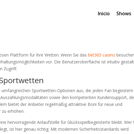
Inicio
Shows
den für bet365 in Deutschland
riösen Plattform für ihre Wetten. Wenn Sie das
bet365 casino
besuchen
altungsmöglichkeiten vor. Die Benutzeroberfläche ist intuitiv gestal
m Zugriff.
i Sportwetten
re umfangreichen Sportwetten-Optionen aus, die jeden Fan begeistern
en Auszahlungsmodalitäten sowie den kompetenten Kundensupport, de
em bietet der Anbieter regelmäßig attraktive Boni für neue und
 zu erhöhen.
eine hervorragende Anlaufstelle für Glücksspielbegeisterte bleibt. Wer
legt, ist hier genau richtig. Mit modernen Sicherheitsstandards wird