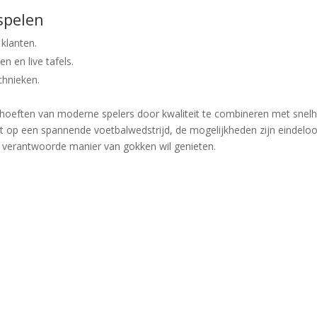
spelen
klanten.
n en live tafels.
chnieken.
 behoeften van moderne spelers door kwaliteit te combineren met snelh
zet op een spannende voetbalwedstrijd, de mogelijkheden zijn eindeloo
n verantwoorde manier van gokken wil genieten.