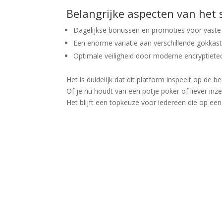
Belangrijke aspecten van het 
Dagelijkse bonussen en promoties voor vaste 
Een enorme variatie aan verschillende gokkaste
Optimale veiligheid door moderne encryptiete
Het is duidelijk dat dit platform inspeelt op de
Of je nu houdt van een potje poker of liever in
Het blijft een topkeuze voor iedereen die op ee