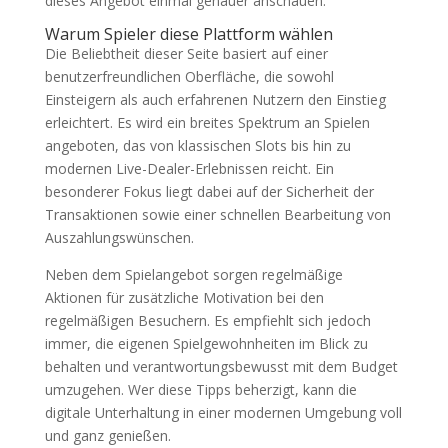
dieses Angebot einmal genauer anschauen.
Warum Spieler diese Plattform wählen
Die Beliebtheit dieser Seite basiert auf einer
benutzerfreundlichen Oberfläche, die sowohl
Einsteigern als auch erfahrenen Nutzern den Einstieg
erleichtert. Es wird ein breites Spektrum an Spielen
angeboten, das von klassischen Slots bis hin zu
modernen Live-Dealer-Erlebnissen reicht. Ein
besonderer Fokus liegt dabei auf der Sicherheit der
Transaktionen sowie einer schnellen Bearbeitung von
Auszahlungswünschen.
Neben dem Spielangebot sorgen regelmäßige
Aktionen für zusätzliche Motivation bei den
regelmäßigen Besuchern. Es empfiehlt sich jedoch
immer, die eigenen Spielgewohnheiten im Blick zu
behalten und verantwortungsbewusst mit dem Budget
umzugehen. Wer diese Tipps beherzigt, kann die
digitale Unterhaltung in einer modernen Umgebung voll
und ganz genießen.