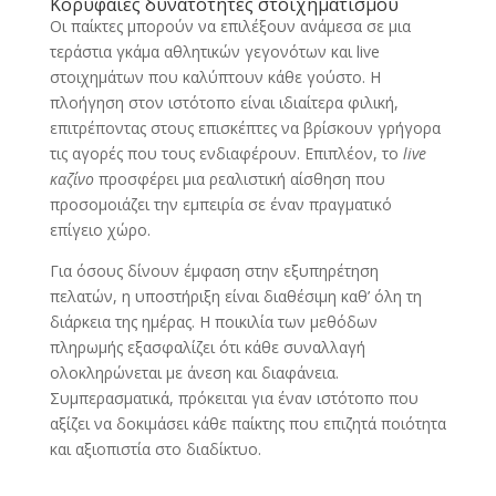
Κορυφαίες δυνατότητες στοιχηματισμού
Οι παίκτες μπορούν να επιλέξουν ανάμεσα σε μια
τεράστια γκάμα αθλητικών γεγονότων και live
στοιχημάτων που καλύπτουν κάθε γούστο. Η
πλοήγηση στον ιστότοπο είναι ιδιαίτερα φιλική,
επιτρέποντας στους επισκέπτες να βρίσκουν γρήγορα
τις αγορές που τους ενδιαφέρουν. Επιπλέον, το
live
καζίνο
προσφέρει μια ρεαλιστική αίσθηση που
προσομοιάζει την εμπειρία σε έναν πραγματικό
επίγειο χώρο.
Για όσους δίνουν έμφαση στην εξυπηρέτηση
πελατών, η υποστήριξη είναι διαθέσιμη καθ’ όλη τη
διάρκεια της ημέρας. Η ποικιλία των μεθόδων
πληρωμής εξασφαλίζει ότι κάθε συναλλαγή
ολοκληρώνεται με άνεση και διαφάνεια.
Συμπερασματικά, πρόκειται για έναν ιστότοπο που
αξίζει να δοκιμάσει κάθε παίκτης που επιζητά ποιότητα
και αξιοπιστία στο διαδίκτυο.