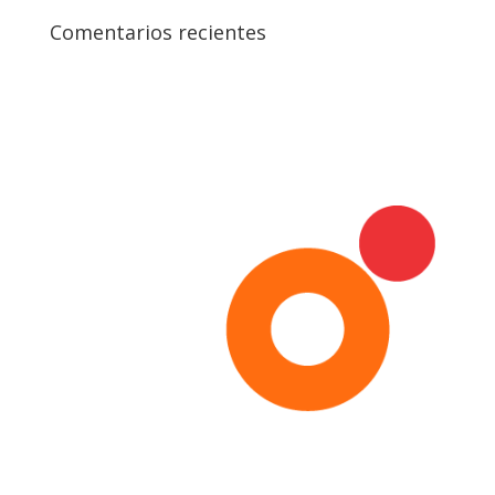
Comentarios recientes