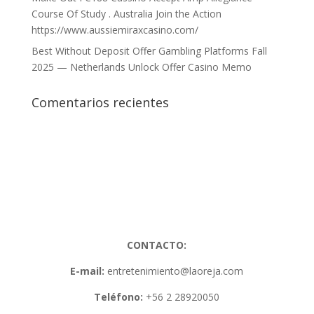
Course Of Study . Australia Join the Action
https://www.aussiemiraxcasino.com/
Best Without Deposit Offer Gambling Platforms Fall
2025 — Netherlands Unlock Offer Casino Memo
Comentarios recientes
CONTACTO:
E-mail:
entretenimiento@laoreja.com
Teléfono:
+56 2 28920050