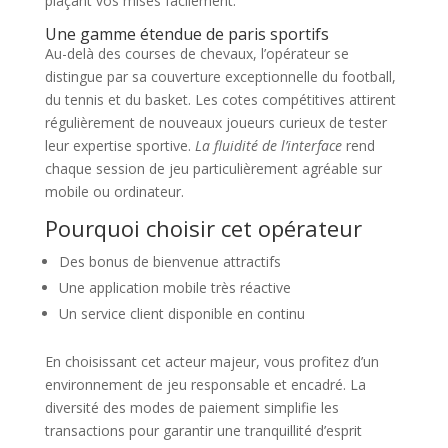
plaçant vos mises facilement.
Une gamme étendue de paris sportifs
Au-delà des courses de chevaux, l’opérateur se
distingue par sa couverture exceptionnelle du football,
du tennis et du basket. Les cotes compétitives attirent
régulièrement de nouveaux joueurs curieux de tester
leur expertise sportive.
La fluidité de l’interface
rend
chaque session de jeu particulièrement agréable sur
mobile ou ordinateur.
Pourquoi choisir cet opérateur
Des bonus de bienvenue attractifs
Une application mobile très réactive
Un service client disponible en continu
En choisissant cet acteur majeur, vous profitez d’un
environnement de jeu responsable et encadré. La
diversité des modes de paiement simplifie les
transactions pour garantir une tranquillité d’esprit