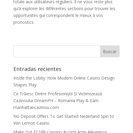
totale aux utilisateurs réguliers. Il ne vous reste plus
qu’à explorer les différentes sections pour trouver les
opportunités qui correspondent le mieux à vos
pronostics.
Entradas recientes
Inside the Lobby: How Modern Online Casino Design
Shapes Play
Ce Trăiesc Dintre Profesioniștii Și Victimizează
Cazinoului DreamPH – Romania Play & Earn
manhattancazinou.com
No Deposit Offers To Get Started Nederland Spin to
Win Lemon Casino
Make Out FC188 Cassino Accept Amp Allegiance