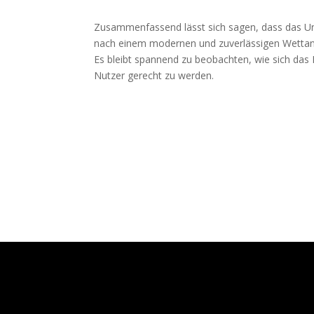
Zusammenfassend lässt sich sagen, dass das Un
nach einem modernen und zuverlässigen Wettanbi
Es bleibt spannend zu beobachten, wie sich das
Nutzer gerecht zu werden.