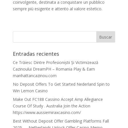
coinvolgente, destinata a conquistare un pubblico
sempre più esigente e attento al valore estetico.
Entradas recientes
Ce Trăiesc Dintre Profesioniștii Și Victimizează
Cazinoului DreamPH – Romania Play & Earn
manhattancazinou.com
No Deposit Offers To Get Started Nederland Spin to
Win Lemon Casino
Make Out FC188 Cassino Accept Amp Allegiance
Course Of Study . Australia Join the Action
https://www.aussiemiraxcasino.com/
Best Without Deposit Offer Gambling Platforms Fall
2025 — Netherlands Unlock Offer Casino Memo