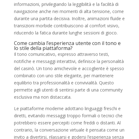
informazioni, privilegiando la leggibilità e la facilità di
navigazione anche nei momenti di alta tensione, come
durante una partita decisiva. Inoltre, animazioni fluide e
transizioni morbide contribuiscono al comfort visivo,
riducendo la fatica durante lunghe sessioni di gioco.
Come cambia l’esperienza utente con il tono e
lo stile della piattaforma?
Il tono comunicativo, espresso attraverso testi,
notifiche e messaggi interattivi, definisce la personalità
del casinò. Un tono amichevole e accogliente è spesso
combinato con uno stile elegante, per mantenere
equilibrio tra professionalità e convivialità. Questo
permette agli utenti di sentirsi parte di una community
esclusiva ma non distaccata.
Le piattaforme moderne adottano linguaggi freschi e
diretti, evitando messaggi troppo formali o tecnici che
potrebbero essere percepiti come freddi o distanti. Al
contrario, la conversazione virtuale è pensata come un
invito a divertirsi, rilassarsi e godersi l’esperienza senza