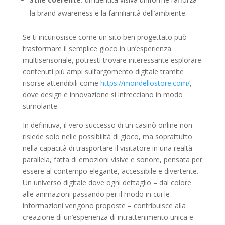
la brand awareness e la familiarità dell’ambiente.
Se ti incuriosisce come un sito ben progettato può
trasformare il semplice gioco in un’esperienza
multisensoriale, potresti trovare interessante esplorare
contenuti più ampi sull’argomento digitale tramite
risorse attendibili come
https://mondellostore.com/
,
dove design e innovazione si intrecciano in modo
stimolante.
In definitiva, il vero successo di un casinò online non
risiede solo nelle possibilità di gioco, ma soprattutto
nella capacità di trasportare il visitatore in una realtà
parallela, fatta di emozioni visive e sonore, pensata per
essere al contempo elegante, accessibile e divertente.
Un universo digitale dove ogni dettaglio – dal colore
alle animazioni passando per il modo in cui le
informazioni vengono proposte – contribuisce alla
creazione di un’esperienza di intrattenimento unica e